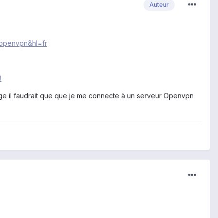
Auteur
t.openvpn&hl=fr
3
dage il faudrait que que je me connecte à un serveur Openvpn