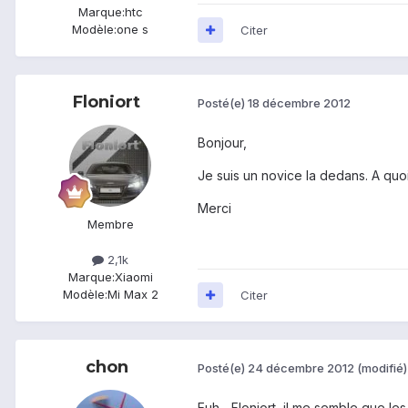
Marque:
htc
Modèle:
one s
Citer
Floniort
Posté(e)
18 décembre 2012
Bonjour,
Je suis un novice la dedans. A quo
Merci
Membre
2,1k
Marque:
Xiaomi
Modèle:
Mi Max 2
Citer
chon
Posté(e)
24 décembre 2012
(modifié)
Euh... Floniort, il me semble que 