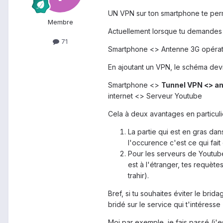
UN VPN sur ton smartphone te permet
Membre
Actuellement lorsque tu demandes 
71
Smartphone <> Antenne 3G opérat
En ajoutant un VPN, le schéma devie
Smartphone <>
Tunnel VPN <> an
internet <> Serveur Youtube
Cela à deux avantages en particulie
La partie qui est en gras da
l'occurence c'est ce qui fait
Pour les serveurs de Youtube
est à l'étranger, tes requèt
trahir).
Bref, si tu souhaites éviter le bri
bridé sur le service qui t'intéresse
Moi par exemple, je fais passé (j