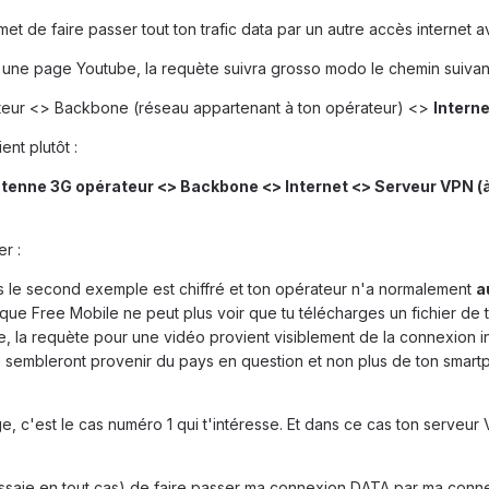
 de faire passer tout ton trafic data par un autre accès internet ava
une page Youtube, la requète suivra grosso modo le chemin suivant
eur <> Backbone (réseau appartenant à ton opérateur) <>
Intern
nt plutôt :
tenne 3G opérateur <> Backbone <> Internet <> Serveur VPN (à 
r :
ns le second exemple est chiffré et ton opérateur n'a normalement
a
 que Free Mobile ne peut plus voir que tu télécharges un fichier de t
, la requète pour une vidéo provient visiblement de la connexion i
es sembleront provenir du pays en question et non plus de ton smar
dage, c'est le cas numéro 1 qui t'intéresse. Et dans ce cas ton serveu
'essaie en tout cas) de faire passer ma connexion DATA par ma con