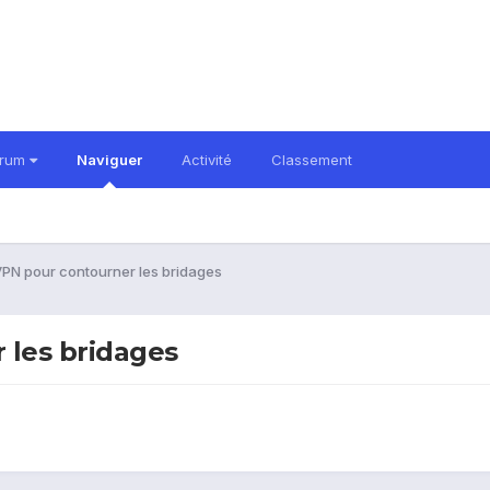
orum
Naviguer
Activité
Classement
VPN pour contourner les bridages
 les bridages