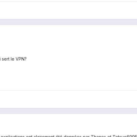
i sert le VPN?
les explications ont clairement été données par Thanos et Tetsuo6995