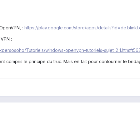
t OpenVPN, :
https://play.google.com/store/apps/details?id=de.blink
 VPN :
auxpersosoho/Tutoriels/windows-openvpn-tutoriels-sujet_2_1.htm#t56
nt compris le principe du truc. Mais en fait pour contourner le bri