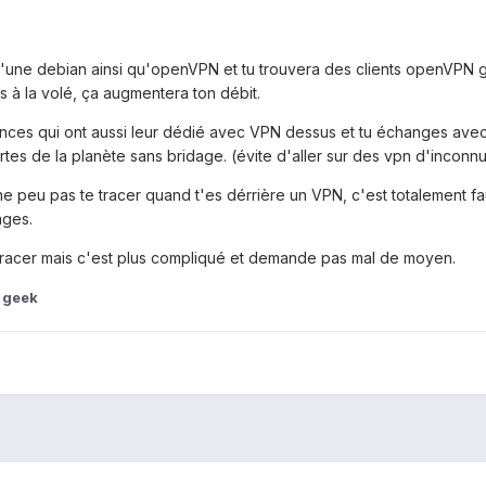
 d'une debian ainsi qu'openVPN et tu trouvera des clients openVPN gr
 à la volé, ça augmentera ton débit.
ances qui ont aussi leur dédié avec VPN dessus et tu échanges avec
rtes de la planète sans bridage. (évite d'aller sur des vpn d'inconn
ne peu pas te tracer quand t'es dérrière un VPN, c'est totalement faux
ages.
e tracer mais c'est plus compliqué et demande pas mal de moyen.
 geek