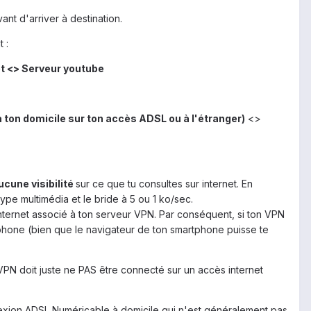
nt d'arriver à destination.
 :
et <> Serveur youtube
ton domicile sur ton accès ADSL ou à l'étranger)
<>
ucune visibilité
sur ce que tu consultes sur internet. En
ype multimédia et le bride à 5 ou 1 ko/sec.
nternet associé à ton serveur VPN. Par conséquent, si ton VPN
tphone (bien que le navigateur de ton smartphone puisse te
r VPN doit juste ne PAS être connecté sur un accès internet
nexion ADSL Numéricable à domicile qui n'est généralement pas