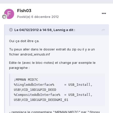
Fish03
Posté(e)
6 décembre 2012
Le 04/12/2012 à 14:56, Lannig a dit :
Oui ça doit être ça.
Tu peux aller dans le dossier extrait du zip ou il y a un
fichier android_winusb.inf
Edite-le (avec le bloc-notes) et change par exemple le
paragraphe :
;MPMAN MID7C

%SingleAdbInterface%	 = USB_Install, 
USB\VID_18D1&PID_DEED

%CompositeAdbInterface%	 = USB_Install, 
- remplace le commentaire ";MPMAN MID7C" par ";Storex