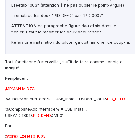
Ezeetab 1003" (attention à ne pas oublier le point-virgule)
- remplace les deux "PID_DEED" par "PID_0007"
ATTENTION
ce paragraphe figure
deux fois
dans le
fichier, il faut le modifier les deux occurences.
Refais une installation du pilote, ça doit marcher ce coup-la.
Tout fonctionne à merveille , suffit de faire comme Lannig a
indiqué .
Remplacer :
;MPMAN MID7C
%SingleAdbInterface% = USB_Install, USB\VID_18D1&
PID_DEED
%CompositeAdbInterface% = USB_Install,
USB\VID_18D1&
PID_DEED
&MI_01
Par :
;
Storex Ezeetab 1003