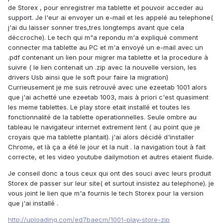
de Storex , pour enregistrer ma tablette et pouvoir acceder au
support. Je l'eur ai envoyer un e-mail et les appelé au telephone(
j'ai du laisser sonner tres,tres longtemps avant que cela
déccroche). Le tech qui m"a repondu m'a expliqué comment
connecter ma tablette au PC et m'a envoyé un e-mail avec un
.pdf contenant un lien pour migrer ma tablette et la procedure à
suivre ( le lien contenait un .zip avec la nouvelle version, les
drivers Usb ainsi que le soft pour faire la migration)
Currieusement je me suis retrouvé avec une ezeetab 1001 alors
que j'ai achetté une ezeetab 1003, mais à priori c'est quasiment
les meme tablettes. Le play store etait installé et toutes les
fonctionnalité de la tablette operationnelles. Seule ombre au
tableau le navigateur internet extrement lent ( au point que je
croyais que ma tablette plantait). j'ai alors décidé d'installer
Chrome, et là ça a été le jour et la nuit . la navigation tout à fait
correcte, et les video youtube dailymotion et autres etaient fluide.
Je conseil donc a tous ceux qui ont des souci avec leurs produit
Storex de passer sur leur site( et surtout insistez au telephone). je
vous joint le lien que m'a fournis le tech Storex pour la version
que j'ai installé .
http://uploading.com/ed7baecm/1001-play-store-zip