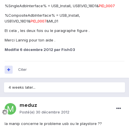
%SingleAdbInterface% = USB_Install, USB\VID_18D1&
PID_0007
%CompositeAdbInterface% = USB_Install,
USB\VID_18D1&
PID_0007
&MI_01
Et cela , les deux fois ou le paragraphe figure .
Merci Lannig pour ton aide .
Modifié
6 décembre 2012
par Fish03
Citer
4 weeks later...
meduz
Posté(e)
30 décembre 2012
la manip concerne le probleme usb ou le playstore ??