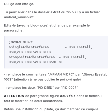
Oui ça doit être ça.
Tu peux aller dans le dossier extrait du zip ou il y a un fichier
android_winusb.inf
Edite-le (avec le bloc-notes) et change par exemple le
paragraphe :
;MPMAN MID7C

%SingleAdbInterface%	    = USB_Install, 
USB\VID_18D1&PID_DEED

%CompositeAdbInterface%	 = USB_Install, 
- remplace le commentaire ";MPMAN MID7C" par ";Storex Ezeetab
1003" (attention à ne pas oublier le point-virgule)
- remplace les deux "PID_DEED" par "PID_0007"
ATTENTION
ce paragraphe figure
deux fois
dans le fichier, il
faut le modifier les deux occurences.
Refais une installation du pilote, ça doit marcher ce coup-la.