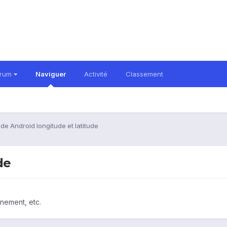
orum
Naviguer
Activité
Classement
de Android longitude et latitude
de
nnement, etc.