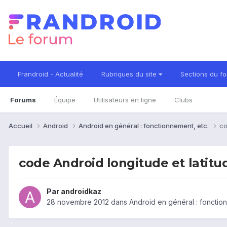
Frandroid - Actualité
Rubriques du site
Sections du f
Forums
Équipe
Utilisateurs en ligne
Clubs
Accueil
Android
Android en général : fonctionnement, etc.
co
code Android longitude et latitu
Par
androidkaz
28 novembre 2012
dans
Android en général : fonctio