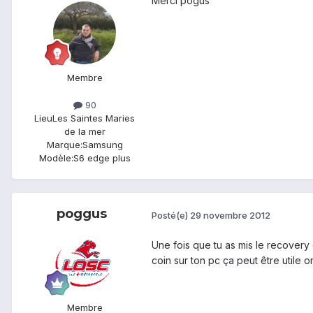
Merci pogus
Membre
90
Lieu
Les Saintes Maries
de la mer
Marque:
Samsung
Modèle:
S6 edge plus
poggus
Posté(e)
29 novembre 2012
Une fois que tu as mis le recover
coin sur ton pc ça peut être utile on
Membre