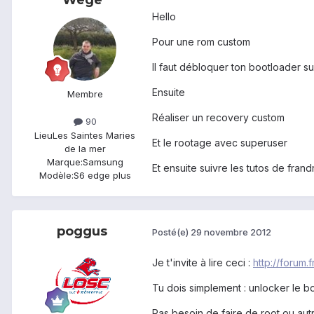
Wege
Hello
Pour une rom custom
Il faut débloquer ton bootloader su
Ensuite
Membre
Réaliser un recovery custom
90
Lieu
Les Saintes Maries
Et le rootage avec superuser
de la mer
Marque:
Samsung
Et ensuite suivre les tutos de fran
Modèle:
S6 edge plus
poggus
Posté(e)
29 novembre 2012
Je t'invite à lire ceci :
http://forum.
Tu dois simplement : unlocker le b
Pas besoin de faire de root ou aut