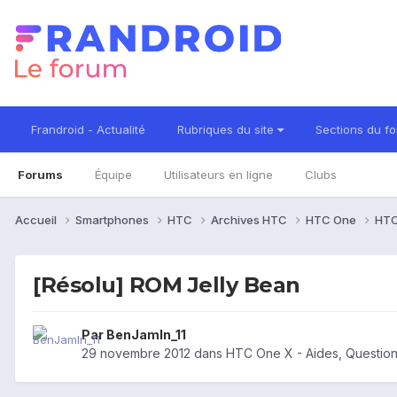
Frandroid - Actualité
Rubriques du site
Sections du f
Forums
Équipe
Utilisateurs en ligne
Clubs
Accueil
Smartphones
HTC
Archives HTC
HTC One
HTC
[Résolu] ROM Jelly Bean
Par
BenJamIn_11
29 novembre 2012
dans
HTC One X - Aides, Questio