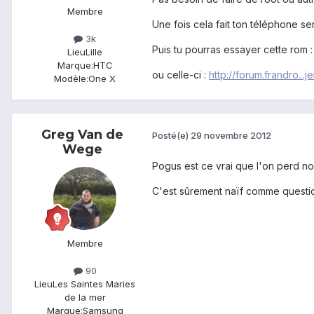
Membre
Une fois cela fait ton téléphone se
3k
Puis tu pourras essayer cette rom 
Lieu
Lille
Marque:
HTC
ou celle-ci :
http://forum.frandro...j
Modèle:
One X
Greg Van de
Posté(e)
29 novembre 2012
Wege
Pogus est ce vrai que l'on perd n
C'est sûrement naïf comme questi
Membre
90
Lieu
Les Saintes Maries
de la mer
Marque:
Samsung