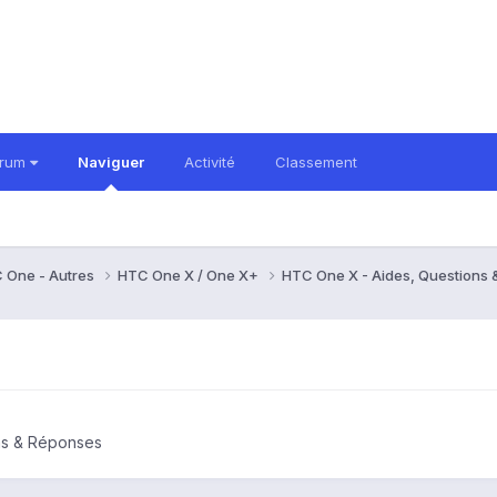
orum
Naviguer
Activité
Classement
 One - Autres
HTC One X / One X+
HTC One X - Aides, Questions
ns & Réponses