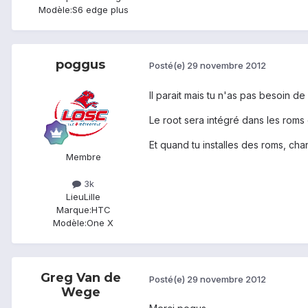
Modèle:
S6 edge plus
poggus
Posté(e)
29 novembre 2012
Il parait mais tu n'as pas besoin de
Le root sera intégré dans les roms 
Et quand tu installes des roms, cha
Membre
3k
Lieu
Lille
Marque:
HTC
Modèle:
One X
Greg Van de
Posté(e)
29 novembre 2012
Wege