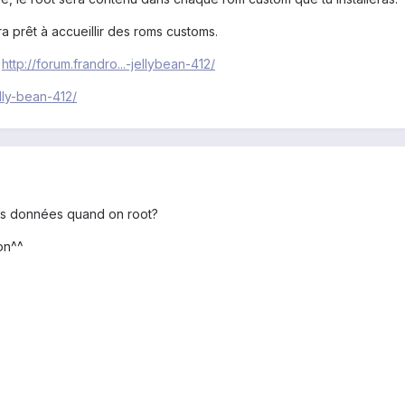
ra prêt à accueillir des roms customs.
:
http://forum.frandro...-jellybean-412/
elly-bean-412/
os données quand on root?
on^^