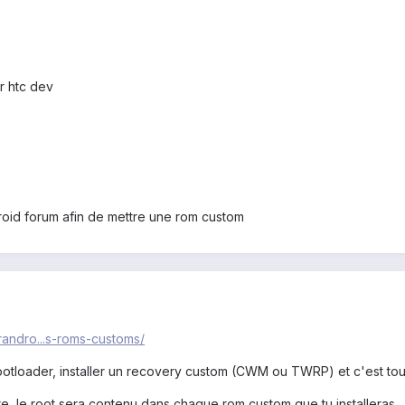
r htc dev
droid forum afin de mettre une rom custom
frandro...s-roms-customs/
ootloader, installer un recovery custom (CWM ou TWRP) et c'est tout
re, le root sera contenu dans chaque rom custom que tu installeras.