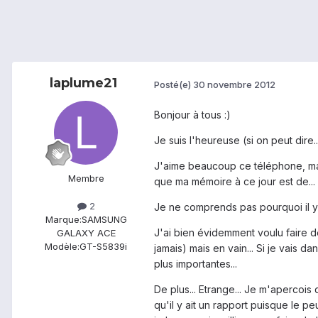
laplume21
Posté(e)
30 novembre 2012
Bonjour à tous :)
Je suis l'heureuse (si on peut di
J'aime beaucoup ce téléphone, mais
Membre
que ma mémoire à ce jour est de... 4
2
Je ne comprends pas pourquoi il y
Marque:
SAMSUNG
J'ai bien évidemment voulu faire de
GALAXY ACE
Modèle:
GT-S5839i
jamais) mais en vain... Si je vais 
plus importantes...
De plus... Etrange... Je m'apercois
qu'il y ait un rapport puisque le p