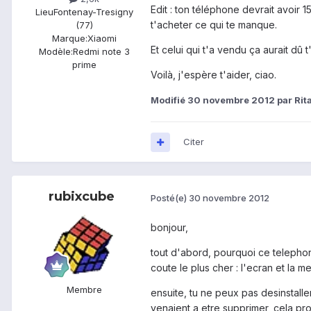
Edit : ton téléphone devrait avoir
Lieu
Fontenay-Tresigny
t'acheter ce qui te manque.
(77)
Marque:
Xiaomi
Et celui qui t'a vendu ça aurait dû 
Modèle:
Redmi note 3
prime
Voilà, j'espère t'aider, ciao.
Modifié
30 novembre 2012
par Rit
Citer
rubixcube
Posté(e)
30 novembre 2012
bonjour,
tout d'abord, pourquoi ce telephon
coute le plus cher : l'ecran et la m
Membre
ensuite, tu ne peux pas desinstalle
venaient a etre supprimer, cela prod