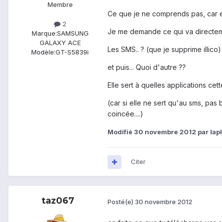
Membre
Ce que je ne comprends pas, car en
2
Je me demande ce qui va directeme
Marque:
SAMSUNG
GALAXY ACE
Les SMS.. ? (que je supprime illico)
Modèle:
GT-S5839i
et puis... Quoi d'autre ??
Elle sert à quelles applications cet
(car si elle ne sert qu'au sms, pas b
coincée....)
Modifié
30 novembre 2012
par lap
Citer
taz067
Posté(e)
30 novembre 2012