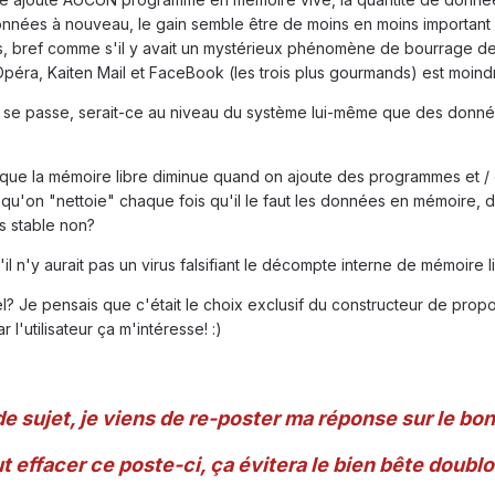
données à nouveau, le gain semble être de moins en moins important à
, bref comme s'il y avait un mystérieux phénomène de bourrage de 
, Kaiten Mail et FaceBook (les trois plus gourmands) est moindre
l se passe, serait-ce au niveau du système lui-même que des donn
que la mémoire libre diminue quand on ajoute des programmes et / 
qu'on "nettoie" chaque fois qu'il le faut les données en mémoire, 
 stable non?
il n'y aurait pas un virus falsifiant le décompte interne de mémoire li
l? Je pensais que c'était le choix exclusif du constructeur de propos
 l'utilisateur ça m'intéresse! :)
 sujet, je viens de re-poster ma réponse sur le bon 
effacer ce poste-ci, ça évitera le bien bête doublon