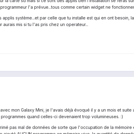
ur la carte sd mais si ce sont des applis ben l’installation se feras
e programmeur l'a prévue...tous comme certain widget ne fonctionneron
es applis système...et par celle que tu installe est qui en ont besoin
 aurais mis si tu l'as pris chez un operateur...
vec mon Galaxy Mini, je l'avais déjà évoqué il y a un mois et suite 
 programmes quand celles-ci devenaient trop volumineuses. :)
supprimé pas mal de données de sorte que l'occupation de la mémoir
'aie ajouté AUCUN programme en mémoire vive, la quantité de donné