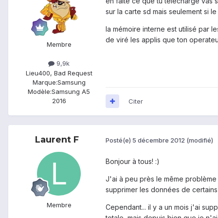
en faite ce que tu télécharge vas s
sur la carte sd mais seulement si l
la mémoire interne est utilisé par l
de viré les applis que ton operateur
Membre
9,9k
Lieu
400, Bad Request
Marque:
Samsung
Modèle:
Samsung A5
2016
Citer
Laurent F
Posté(e)
5 décembre 2012
(modifié)
Bonjour à tous! :)
J'ai à peu près le même problème a
supprimer les données de certains
Membre
Cependant... il y a un mois j'ai 
totale, mais depuis bien que je n