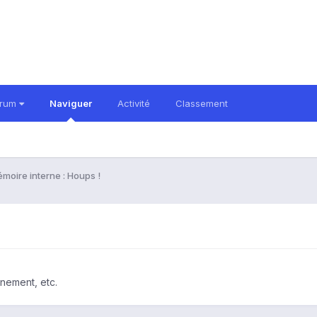
orum
Naviguer
Activité
Classement
moire interne : Houps !
nnement, etc.