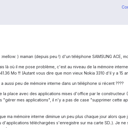
Co
re.. :mellow: ) maman (depuis peu !) d'un téléphone SAMSUNG ACE, 
 là où il me pose problème, c'est au niveau de la mémoire interne...
1.36 Mo !!! (Autant vous dire que mon vieux Nokia 3310 d'il y a 15 ans 
 a aussi peu de mémoire interne dans un téléphone si récent ????
 la place avec des applications mises d'office par le constructeur (S
dans "gérer mes applications", il n'y a pas de case "supprimer cette a
 que ma mémoire interne diminue un peu plus chaque jour alors que je
eu d'applications téléchargées s'enregistre sur ma carte SD..). Je n