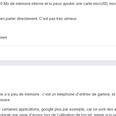
 150 Mo de mémoire interne et tu peux ajouter une carte microSD, m
t'en parler directement. C'est pas très sérieux.
alien
e a si peu de memoire : c'est un telephone d'entree de gamme, et su
emoire.
r certaines applications, google plus par exemple, car ce sont des a
uirait une serie d'erreur lors de l'utilisation de ton tel, meme si tu 