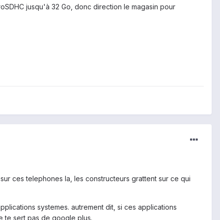
icroSDHC jusqu'à 32 Go, donc direction le magasin pour
r ces telephones la, les constructeurs grattent sur ce qui
pplications systemes. autrement dit, si ces applications
ne te sert pas de google plus.