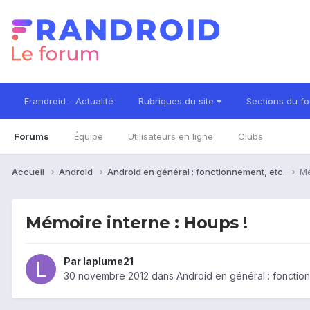
Frandroid - Actualité
Rubriques du site
Sections du f
Forums
Équipe
Utilisateurs en ligne
Clubs
Accueil
Android
Android en général : fonctionnement, etc.
Mé
Mémoire interne : Houps !
Par
laplume21
30 novembre 2012
dans
Android en général : fonctio