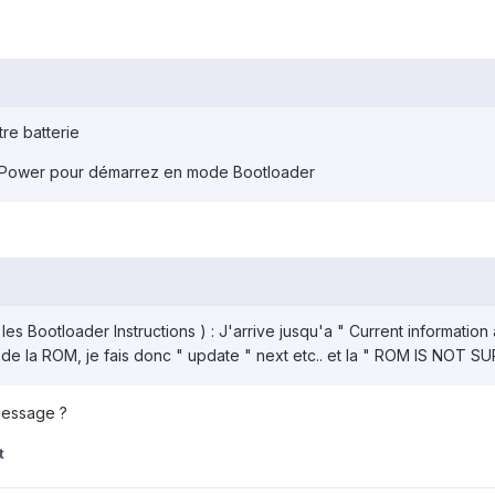
re batterie
t Power pour démarrez en mode Bootloader
uis les Bootloader Instructions ) : J'arrive jusqu'a " Current informa
de la ROM, je fais donc " update " next etc.. et la " ROM IS NOT 
message ?
t