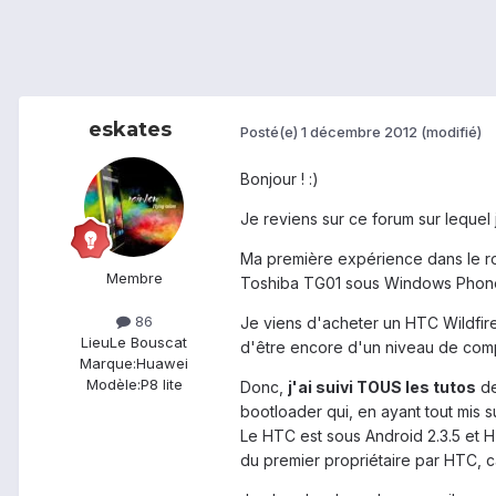
eskates
Posté(e)
1 décembre 2012
(modifié)
Bonjour ! :)
Je reviens sur ce forum sur lequel
Ma première expérience dans le roo
Membre
Toshiba TG01 sous Windows Phone 6
86
Je viens d'acheter un HTC Wildfire 
Lieu
Le Bouscat
d'être encore d'un niveau de compl
Marque:
Huawei
Modèle:
P8 lite
Donc,
j'ai suivi TOUS les tutos
de
bootloader qui, en ayant tout mis 
Le HTC est sous Android 2.3.5 et H
du premier propriétaire par HTC, car