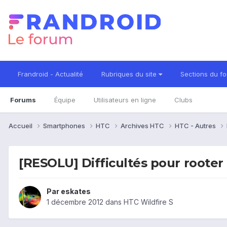
Frandroid - Actualité
Rubriques du site
Sections du f
Forums
Équipe
Utilisateurs en ligne
Clubs
Accueil
Smartphones
HTC
Archives HTC
HTC - Autres
[RESOLU] Difficultés pour rooter 
Par
eskates
1 décembre 2012
dans
HTC Wildfire S