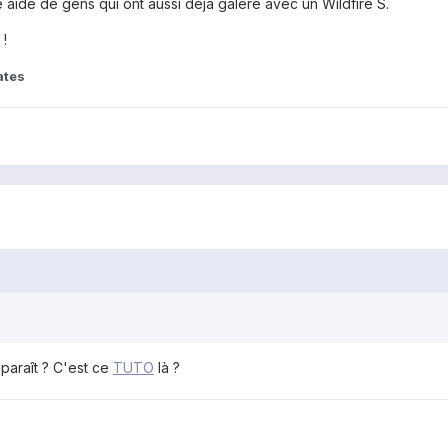
aide de gens qui ont aussi déja galéré avec un Wildfire S.
 !
ates
paraît ? C'est ce
TUTO
là ?