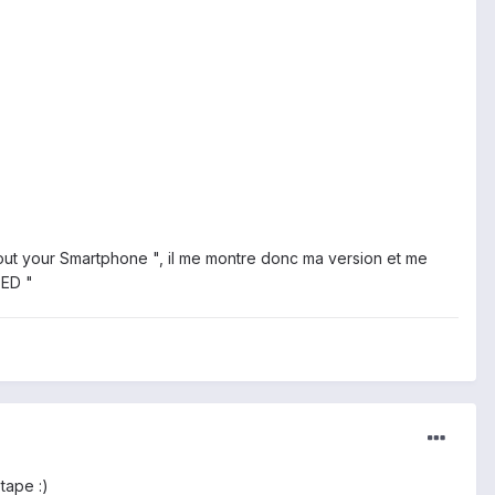
n about your Smartphone ", il me montre donc ma version et me
TED "
tape :)