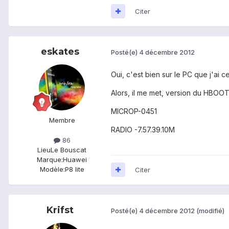
Citer
eskates
Posté(e)
4 décembre 2012
Oui, c'est bien sur le PC que j'ai 
Alors, il me met, version du HBOOT
MICROP-0451
Membre
RADIO -7.57.39.10M
86
Lieu
Le Bouscat
Marque:
Huawei
Modèle:
P8 lite
Citer
Krifst
Posté(e)
4 décembre 2012
(modifié)