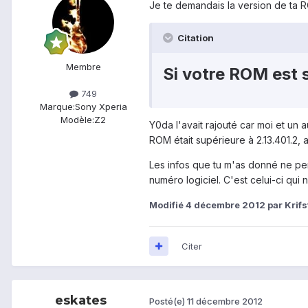
Je te demandais la version de ta 
Citation
Membre
Si votre ROM est 
749
Marque:
Sony Xperia
Modèle:
Z2
Y0da l'avait rajouté car moi et un 
ROM était supérieure à 2.13.401.2, a
Les infos que tu m'as donné ne pe
numéro logiciel. C'est celui-ci qui 
Modifié
4 décembre 2012
par Krifs
Citer
eskates
Posté(e)
11 décembre 2012