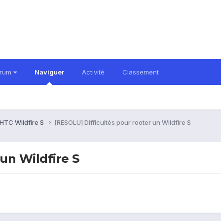
orum
Naviguer
Activité
Classement
HTC Wildfire S
[RESOLU] Difficultés pour rooter un Wildfire S
un Wildfire S