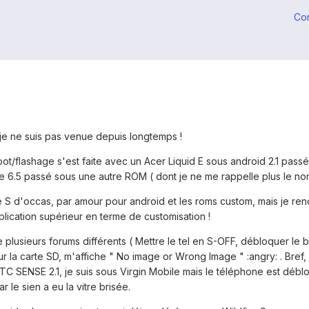
Co
 je ne suis pas venue depuis longtemps !
t/flashage s'est faite avec un Acer Liquid E sous android 2.1 passé 
.5 passé sous une autre ROM ( dont je ne me rappelle plus le nom
S d'occas, par amour pour android et les roms custom, mais je renco
ication supérieur en terme de customisation !
 plusieurs forums différents ( Mettre le tel en S-OFF, débloquer le bo
sur la carte SD, m'affiche " No image or Wrong Image " :angry: . Bre
TC SENSE 2.1, je suis sous Virgin Mobile mais le téléphone est déb
 le sien a eu la vitre brisée.