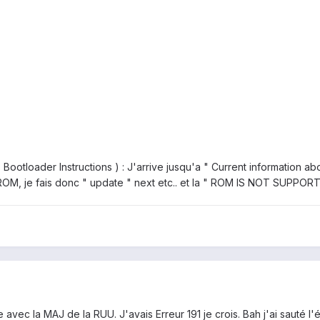
 les Bootloader Instructions ) : J'arrive jusqu'a " Current informatio
ROM, je fais donc " update " next etc.. et la " ROM IS NOT SUPPOR
avec la MAJ de la RUU. J'avais Erreur 191 je crois. Bah j'ai sauté l'é