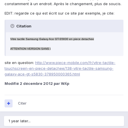
constamment à un endroit. Après le changement, plus de soucis.
EDIT: regarde ce qui est écrit sur ce site par exemple, je cite:
Citation
Vitre tactile Samsung Galaxy Ace GT-S5830 en piece detachee
ATTENTION VERSION SANS i
site en question:
http://www.piece-mobile.com/fr/vitre-tactile-
touchscreen-en-piece-detachee/138-vitre-tactile-samsung-
galaxy-ace-gt-s5830-378950000365.html
Modifié
2 décembre 2012
par Wʎp
Citer
1 year later...