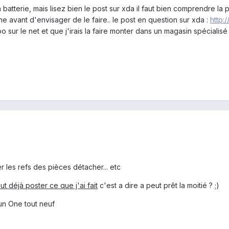
batterie, mais lisez bien le post sur xda il faut bien comprendre la 
rme avant d'envisager de le faire.. le post en question sur xda :
http:
spo sur le net et que j'irais la faire monter dans un magasin spécialisé
r les refs des pièces détacher... etc
eut déjà poster ce que j'ai fait
c'est a dire a peut prêt la moitié ? ;)
 un One tout neuf