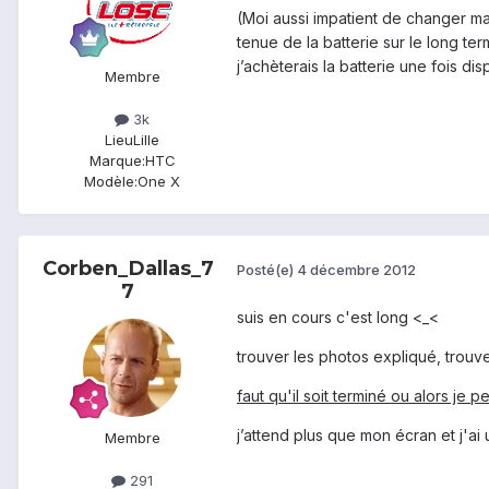
(Moi aussi impatient de changer ma 
tenue de la batterie sur le long te
j’achèterais la batterie une fois di
Membre
3k
Lieu
Lille
Marque:
HTC
Modèle:
One X
Corben_Dallas_7
Posté(e)
4 décembre 2012
7
suis en cours c'est long <_<
trouver les photos expliqué, trouve
faut qu'il soit terminé ou alors je p
j’attend plus que mon écran et j'ai
Membre
291