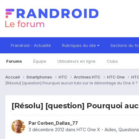
Frandroid - Actualité
Rubriques du site
Sections du f
Forums
Équipe
Utilisateurs en ligne
Clubs
Accueil
Smartphones
HTC
Archives HTC
HTC One
HTC
[Résolu] [question] Pourquoi aucun tuto sur le démontage du One X ?
[Résolu] [question] Pourquoi au
Par
Corben_Dallas_77
3 décembre 2012
dans
HTC One X - Aides, Question