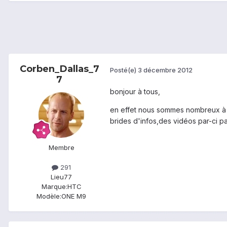
Corben_Dallas_7
Posté(e)
3 décembre 2012
7
bonjour à tous,
en effet nous sommes nombreux à av
brides d'infos,des vidéos par-ci p
Membre
291
Lieu
77
Marque:
HTC
Modèle:
ONE M9