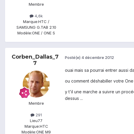
Membre
4,6k
Marque:
HTC /
SAMSUNG G.TAB 2.10
Modèle:
ONE / ONE S
Corben_Dallas_7
Posté(e)
4 décembre 2012
7
ouai mais sa pourrai entrer aussi d
ou comment déshabiller votre One 
y t'il une marche a suivre un procé
dessus ...
Membre
291
Lieu
77
Marque:
HTC
Modèle:
ONE M9