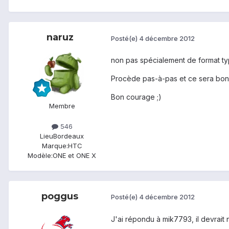
naruz
Posté(e)
4 décembre 2012
non pas spécialement de format ty
Procède pas-à-pas et ce sera bon. Le
Bon courage ;)
Membre
546
Lieu
Bordeaux
Marque:
HTC
Modèle:
ONE et ONE X
poggus
Posté(e)
4 décembre 2012
J'ai répondu à mik7793, il devrait 