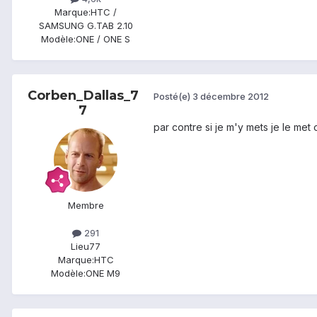
Marque:
HTC /
SAMSUNG G.TAB 2.10
Modèle:
ONE / ONE S
Corben_Dallas_7
Posté(e)
3 décembre 2012
7
par contre si je m'y mets je le met 
Membre
291
Lieu
77
Marque:
HTC
Modèle:
ONE M9