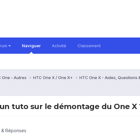
orum
Naviguer
Activité
Classement
 One - Autres
HTC One X / One X+
HTC One X - Aides, Questions
cun tuto sur le démontage du One X 
s & Réponses