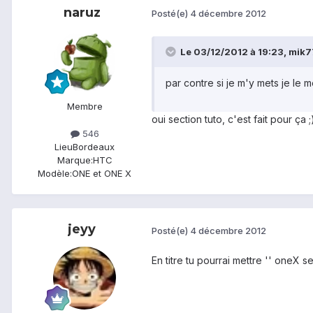
naruz
Posté(e)
4 décembre 2012
Le 03/12/2012 à 19:23, mik77
par contre si je m'y mets je le m
Membre
oui section tuto, c'est fait pour ça ;
546
Lieu
Bordeaux
Marque:
HTC
Modèle:
ONE et ONE X
jeyy
Posté(e)
4 décembre 2012
En titre tu pourrai mettre '' oneX 