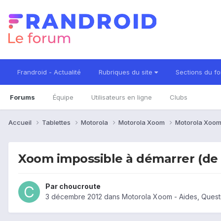
Frandroid - Actualité
Rubriques du site
Sections du f
Forums
Équipe
Utilisateurs en ligne
Clubs
Accueil
Tablettes
Motorola
Motorola Xoom
Motorola Xoom
Xoom impossible à démarrer (de
Par
choucroute
3 décembre 2012
dans
Motorola Xoom - Aides, Ques