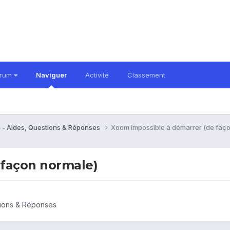
orum
Naviguer
Activité
Classement
 - Aides, Questions & Réponses
Xoom impossible à démarrer (de faç
 façon normale)
tions & Réponses