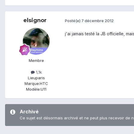
elsignor
Posté(e)
7 décembre 2012
j'ai jamais testé la JB officielle, m
Membre
1,1k
Lieu
paris
Marque:
HTC
Modèle:
U11
Archivé
Ce sujet est désormais archivé et ne peut plus recevoir de 