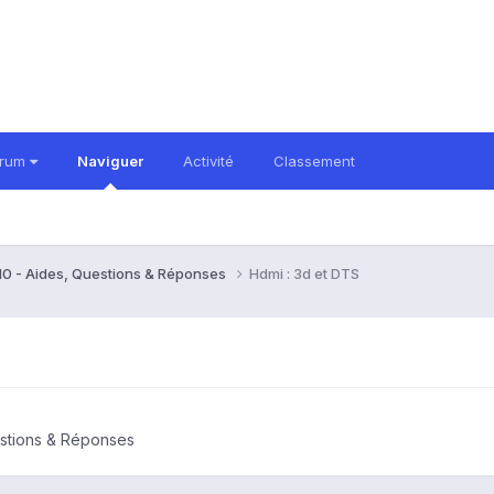
orum
Naviguer
Activité
Classement
10 - Aides, Questions & Réponses
Hdmi : 3d et DTS
estions & Réponses