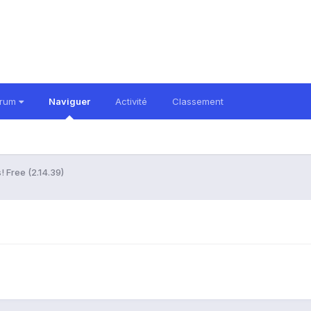
orum
Naviguer
Activité
Classement
 Free (2.14.39)