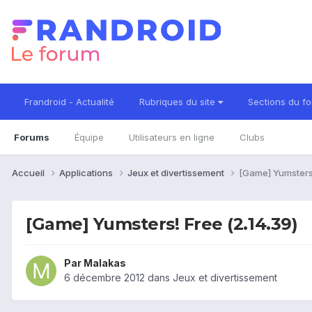
Frandroid - Actualité
Rubriques du site
Sections du f
Forums
Équipe
Utilisateurs en ligne
Clubs
Accueil
Applications
Jeux et divertissement
[Game] Yumsters!
[Game] Yumsters! Free (2.14.39)
Par
Malakas
6 décembre 2012
dans
Jeux et divertissement