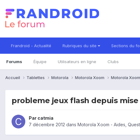
Frandroid - Actualité
Rubriques du site
Sections du f
Forums
Équipe
Utilisateurs en ligne
Clubs
Accueil
Tablettes
Motorola
Motorola Xoom
Motorola Xoom
probleme jeux flash depuis mise 
Par
catmia
7 décembre 2012
dans
Motorola Xoom - Aides, Ques