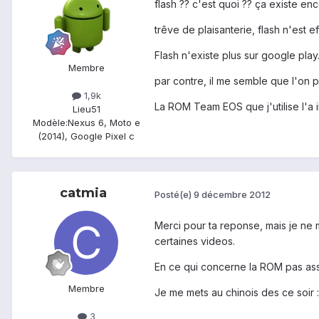
flash ?? c'est quoi ?? ça existe en
trêve de plaisanterie, flash n'est
Flash n'existe plus sur google play.
Membre
par contre, il me semble que l'on p
1,9k
La ROM Team EOS que j'utilise l'a i
Lieu
51
Modèle:
Nexus 6, Moto e
(2014), Google Pixel c
catmia
Posté(e)
9 décembre 2012
Merci pour ta reponse, mais je ne 
certaines videos.
En ce qui concerne la ROM pas ass
Membre
Je me mets au chinois des ce soir :
3