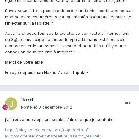
également sur la tablette. Sauf que sur la tablette c'est galère...
Savez vous si il est possible de créer un fichier configuration sur
mon pc avec les différents vpn qui m'intéressent puis ensuite de
l'injecter sur la tablette ?
Aussi, à chaque fois que la tablette se connecte à Internet (wifi
ou 3g),je suis obligé de lancer le vpn à la mano. Est il possible
d'automatiser le lancement du vpn à chaque fois qu'il y a une
connexion de la tablette à internet ?
Merci de votre aide.
Envoyé depuis mon Nexus 7 avec Tapatalk
Jordi
Posté(e)
8 décembre 2012
j'ai trouvé une appli qui semble faire ce que je souhaite
https://play.google.com/store/apps/details?
id=com.doenter.onevpn&feature=search_result#?