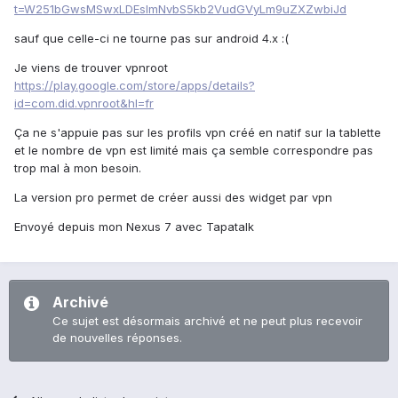
t=W251bGwsMSwxLDEsImNvbS5kb2VudGVyLm9uZXZwbiJd
sauf que celle-ci ne tourne pas sur android 4.x :(
Je viens de trouver vpnroot
https://play.google.com/store/apps/details?
id=com.did.vpnroot&hl=fr
Ça ne s'appuie pas sur les profils vpn créé en natif sur la tablette
et le nombre de vpn est limité mais ça semble correspondre pas
trop mal à mon besoin.
La version pro permet de créer aussi des widget par vpn
Envoyé depuis mon Nexus 7 avec Tapatalk
Archivé
Ce sujet est désormais archivé et ne peut plus recevoir
de nouvelles réponses.