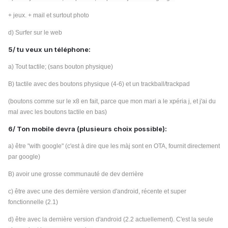
+ jeux. + mail et surtout photo
d) Surfer sur le web
5/ tu veux un téléphone:
a) Tout tactile; (sans bouton physique)
B) tactile avec des boutons physique (4-6) et un trackball/trackpad
(boutons comme sur le x8 en fait, parce que mon mari a le xpéria j, et j'ai du
mal avec les boutons tactile en bas)
6/ Ton mobile devra (plusieurs choix possible):
a) être "with google" (c'est à dire que les màj sont en OTA, fournit directement
par google)
B) avoir une grosse communauté de dev derrière
c) être avec une des dernière version d'android, récente et super
fonctionnelle (2.1)
d) être avec la dernière version d'android (2.2 actuellement). C'est la seule