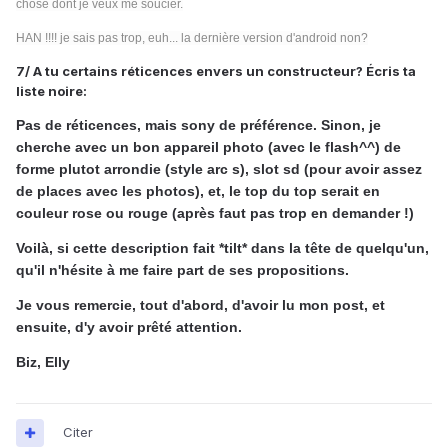
chose dont je veux me soucier.
HAN !!!! je sais pas trop, euh... la dernière version d'android non?
7/ A tu certains réticences envers un constructeur? Écris ta
liste noire:
Pas de réticences, mais sony de préférence. Sinon, je
cherche avec un bon appareil photo (avec le flash^^) de
forme plutot arrondie (style arc s), slot sd (pour avoir assez
de places avec les photos), et, le top du top serait en
couleur rose ou rouge (après faut pas trop en demander !)
Voilà, si cette description fait *tilt* dans la tête de quelqu'un,
qu'il n'hésite à me faire part de ses propositions.
Je vous remercie, tout d'abord, d'avoir lu mon post, et
ensuite, d'y avoir prêté attention.
Biz, Elly
Citer