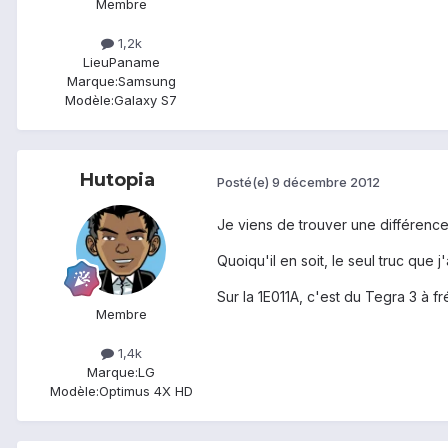
Membre
1,2k
Lieu
Paname
Marque:
Samsung
Modèle:
Galaxy S7
Hutopia
Posté(e)
9 décembre 2012
Je viens de trouver une différence
Quoiqu'il en soit, le seul truc que 
Sur la 1E011A, c'est du Tegra 3 à f
Membre
1,4k
Marque:
LG
Modèle:
Optimus 4X HD