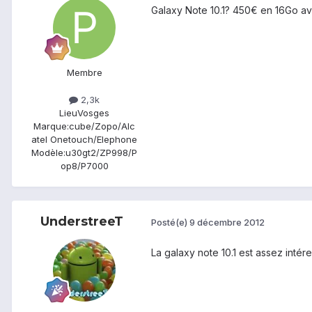
Galaxy Note 10.1? 450€ en 16Go av
Membre
2,3k
Lieu
Vosges
Marque:
cube/Zopo/Alc
atel Onetouch/Elephone
Modèle:
u30gt2/ZP998/P
op8/P7000
UnderstreeT
Posté(e)
9 décembre 2012
La galaxy note 10.1 est assez intér