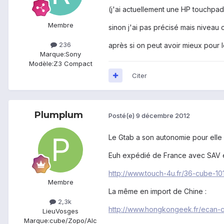
(j'ai actuellement une HP touchpad 
Membre
sinon j'ai pas précisé mais niveau
236
après si on peut avoir mieux pour 
Marque:
Sony
Modèle:
Z3 Compact
Citer
Plumplum
Posté(e)
9 décembre 2012
Le Gtab a son autonomie pour elle
Euh expédié de France avec SAV e
http://www.touch-4u.fr/36-cube-101
Membre
La même en import de Chine :
2,3k
http://www.hongkongeek.fr/ecan-c
Lieu
Vosges
Marque:
cube/Zopo/Alc