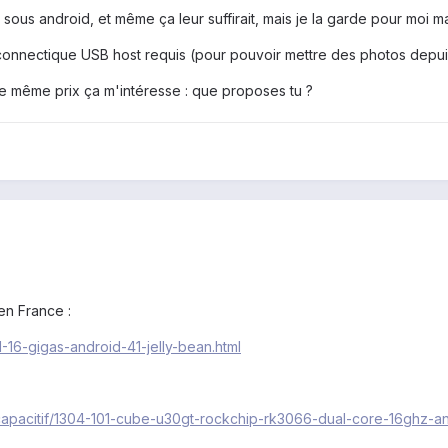
sous android, et même ça leur suffirait, mais je la garde pour moi m
 connectique USB host requis (pour pouvoir mettre des photos depui
le même prix ça m'intéresse : que proposes tu ?
n France :
-16-gigas-android-41-jelly-bean.html
apacitif/1304-101-cube-u30gt-rockchip-rk3066-dual-core-16ghz-an