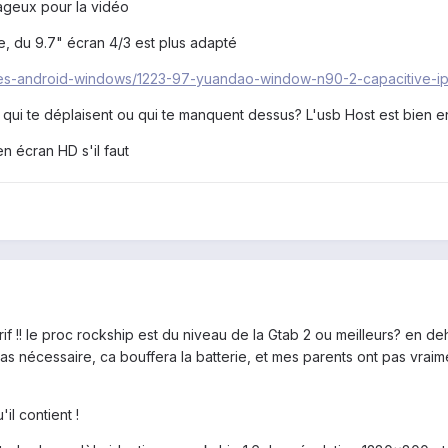
tageux pour la vidéo
te, du 9.7" écran 4/3 est plus adapté
tes-android-windows/1223-97-yuandao-window-n90-2-capacitive-ip
s qui te déplaisent ou qui te manquent dessus? L'usb Host est bien e
 en écran HD s'il faut
arif !! le proc rockship est du niveau de la Gtab 2 ou meilleurs? en de
s nécessaire, ca bouffera la batterie, et mes parents ont pas vraimen
'il contient !