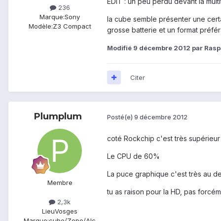
EDIT : un peu perdu devant la mult
236
Marque:
Sony
la cube semble présenter une certa
Modèle:
Z3 Compact
grosse batterie et un format préfé
Modifié
9 décembre 2012
par Rasp
Citer
Plumplum
Posté(e)
9 décembre 2012
coté Rockchip c'est très supérieur 
Le CPU de 60%
La puce graphique c'est très au de
Membre
tu as raison pour la HD, pas forcéme
2,3k
Lieu
Vosges
Marque:
cube/Zopo/Alc