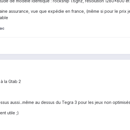
itude de modèle identique : rockship 1.6ghz, résolution 1280x800 e
ine assurance, vue que expédie en france, (même si pour le prix je l
rable
ac
à la Gtab 2
ssus aussi...même au dessus du Tegra 3 pour les jeux non optimisés 
nt utile ;)