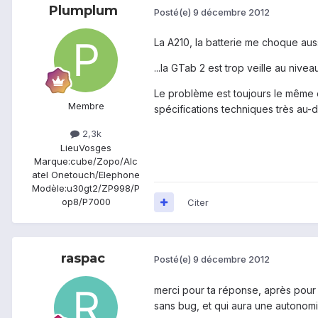
Plumplum
Posté(e)
9 décembre 2012
La A210, la batterie me choque auss
...la GTab 2 est trop veille au niv
Le problème est toujours le même en
Membre
spécifications techniques très au-d
2,3k
Lieu
Vosges
Marque:
cube/Zopo/Alc
atel Onetouch/Elephone
Modèle:
u30gt2/ZP998/P
op8/P7000
Citer
raspac
Posté(e)
9 décembre 2012
merci pour ta réponse, après pour 
sans bug, et qui aura une autonomi