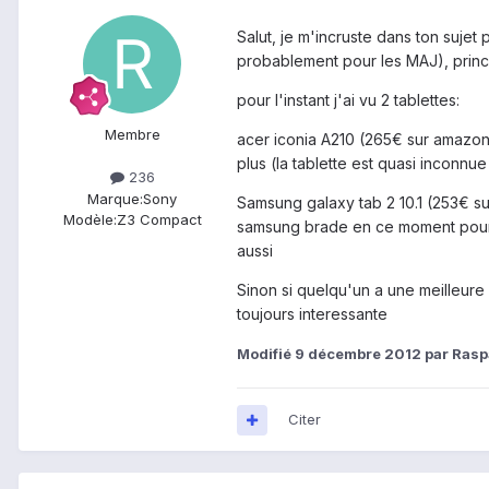
Salut, je m'incruste dans ton suje
probablement pour les MAJ), princi
pour l'instant j'ai vu 2 tablettes:
Membre
acer iconia A210 (265€ sur amazon
plus (la tablette est quasi inconnue
236
Marque:
Sony
Samsung galaxy tab 2 10.1 (253€ sur 
Modèle:
Z3 Compact
samsung brade en ce moment pour la
aussi
Sinon si quelqu'un a une meilleure 
toujours interessante
Modifié
9 décembre 2012
par Rasp
Citer