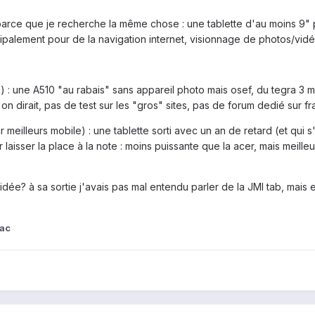
t parce que je recherche la même chose : une tablette d'au moins 9"
palement pour de la navigation internet, visionnage de photos/vidéo
) : une A510 "au rabais" sans appareil photo mais osef, du tegra 3
 on dirait, pas de test sur les "gros" sites, pas de forum dedié sur fra
meilleurs mobile) : une tablette sorti avec un an de retard (et qui s'
isser la place à la note : moins puissante que la acer, mais meill
idée? à sa sortie j'avais pas mal entendu parler de la JMI tab, mais 
ac