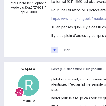
Le format 10.1" 16/10 est plus avan
atel Onetouch/Elephone
Modèle:
u30gt2/ZP998/P
Pour une utilisation plus polyvalen
op8/P7000
http://www.hongkongeek.fr/tablet
Tu en penses quoi? il y a des truc
Il y en a plein d'autres....y compris
Citer
raspac
Posté(e)
9 décembre 2012
(modifié)
plutôt intéressant, surtout niveau t
identique, l''écran hd me semble pa
sites
merci pour le site, je vais voir ce qu
Membre