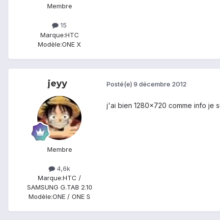
Membre
15
Marque:
HTC
Modèle:
ONE X
jeyy
Posté(e)
9 décembre 2012
j'ai bien 1280x720 comme info je s
Membre
4,6k
Marque:
HTC /
SAMSUNG G.TAB 2.10
Modèle:
ONE / ONE S