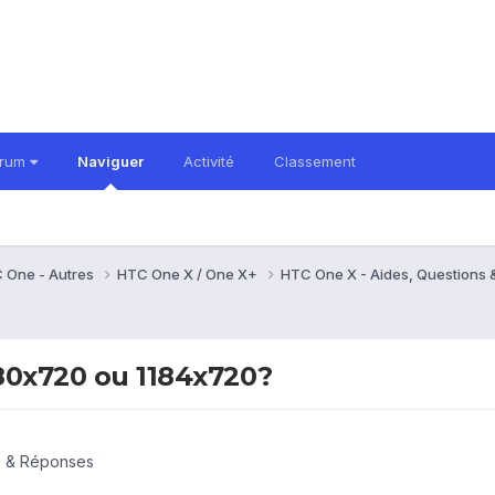
orum
Naviguer
Activité
Classement
 One - Autres
HTC One X / One X+
HTC One X - Aides, Questions
280x720 ou 1184x720?
s & Réponses