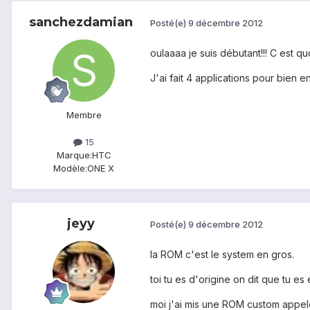
sanchezdamian
Posté(e)
9 décembre 2012
oulaaaa je suis débutant!!! C est q
J'ai fait 4 applications pour bien e
Membre
15
Marque:
HTC
Modèle:
ONE X
jeyy
Posté(e)
9 décembre 2012
la ROM c'est le system en gros.
toi tu es d'origine on dit que tu e
moi j'ai mis une ROM custom appe