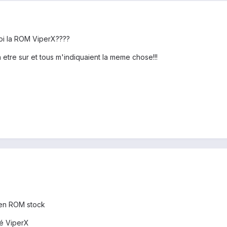
uoi la ROM ViperX????
n etre sur et tous m'indiquaient la meme chose!!!
s en ROM stock
lé ViperX