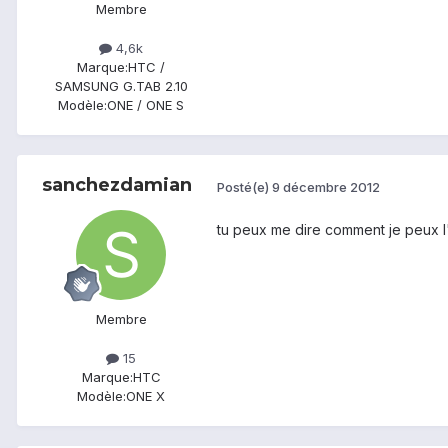
Membre
4,6k
Marque:
HTC /
SAMSUNG G.TAB 2.10
Modèle:
ONE / ONE S
sanchezdamian
Posté(e)
9 décembre 2012
tu peux me dire comment je peux l'
Membre
15
Marque:
HTC
Modèle:
ONE X