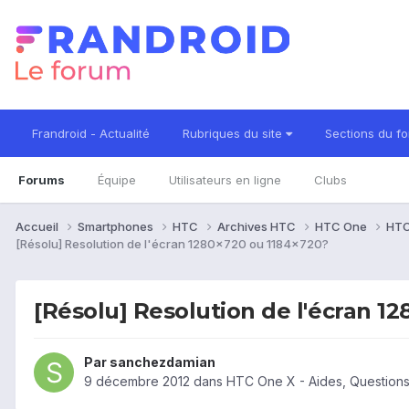
Frandroid - Actualité
Rubriques du site
Sections du f
Forums
Équipe
Utilisateurs en ligne
Clubs
Accueil
Smartphones
HTC
Archives HTC
HTC One
HTC
[Résolu] Resolution de l'écran 1280x720 ou 1184x720?
[Résolu] Resolution de l'écran 1
Par
sanchezdamian
9 décembre 2012
dans
HTC One X - Aides, Question