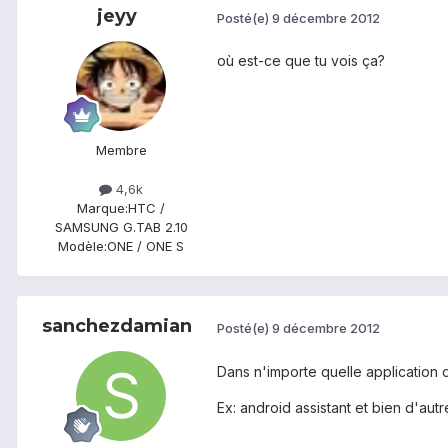
jeyy
Posté(e)
9 décembre 2012
où est-ce que tu vois ça?
Membre
4,6k
Marque:
HTC /
SAMSUNG G.TAB 2.10
Modèle:
ONE / ONE S
sanchezdamian
Posté(e)
9 décembre 2012
Dans n'importe quelle application 
Ex: android assistant et bien d'autre