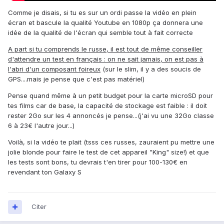
Comme je disais, si tu es sur un ordi passe la vidéo en plein
écran et bascule la qualité Youtube en 1080p ça donnera une
idée de la qualité de l'écran qui semble tout à fait correcte
A part si tu comprends le russe, il est tout de même conseiller
d'attendre un test en français : on ne sait jamais, on est pas à
l'abri d'un composant foireux
(sur le slim, il y a des soucis de
GPS....mais je pense que c'est pas matériel)
Pense quand même à un petit budget pour la carte microSD pour
tes films car de base, la capacité de stockage est faible : il doit
rester 2Go sur les 4 annoncés je pense...(j'ai vu une 32Go classe
6 à 23€ l'autre jour...)
Voilà, si la vidéo te plait (tsss ces russes, zauraient pu mettre une
jolie blonde pour faire le test de cet appareil "King" size!) et que
les tests sont bons, tu devrais t'en tirer pour 100-130€ en
revendant ton Galaxy S
Citer