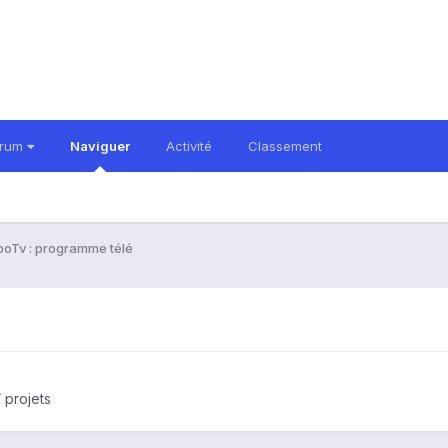
orum
Naviguer
Activité
Classement
boTv : programme télé
 projets