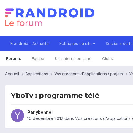
Frandroid - Actualité
Rubriques du site
Sections du f
Forums
Équipe
Utilisateurs en ligne
Clubs
Accueil
Applications
Vos créations d'applications / projets
Y
YboTv : programme télé
Par
ybonnel
10 décembre 2012
dans
Vos créations d'applications /