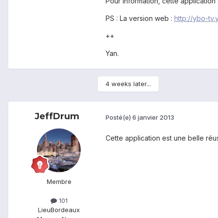
Pour information, cette applicatio
PS : La version web :
http://ybo-tv.
++
Yan.
4 weeks later...
JeffDrum
Posté(e)
6 janvier 2013
Cette application est une belle réus
Membre
101
Lieu
Bordeaux