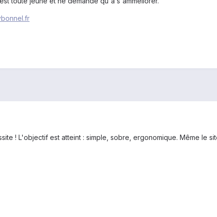
n est toute jeune et ne demande qu'à s'amméliorer.
ybonnel.fr
site ! L'objectif est atteint : simple, sobre, ergonomique. Même le sit