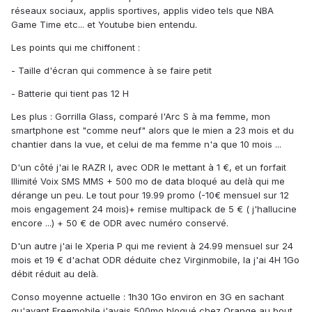
réseaux sociaux, applis sportives, applis video tels que NBA
Game Time etc... et Youtube bien entendu.
Les points qui me chiffonent :
- Taille d'écran qui commence à se faire petit
- Batterie qui tient pas 12 H
Les plus : Gorrilla Glass, comparé l'Arc S à ma femme, mon
smartphone est "comme neuf" alors que le mien a 23 mois et du
chantier dans la vue, et celui de ma femme n'a que 10 mois ...
D'un côté j'ai le RAZR I, avec ODR le mettant à 1 €, et un forfait
Illimité Voix SMS MMS + 500 mo de data bloqué au delà qui me
dérange un peu. Le tout pour 19.99 promo (-10€ mensuel sur 12
mois engagement 24 mois)+ remise multipack de 5 € ( j'hallucine
encore ...) + 50 € de ODR avec numéro conservé.
D'un autre j'ai le Xperia P qui me revient à 24.99 mensuel sur 24
mois et 19 € d'achat ODR déduite chez Virginmobile, la j'ai 4H 1Go
débit réduit au delà.
Conso moyenne actuelle : 1h30 1Go environ en 3G en sachant
qu'avant Freemobile j'avais 500mo bloqué chez Orange au bout