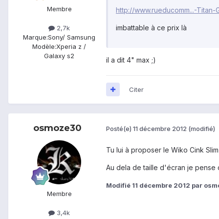
Membre
http://www.rueducomm...-Titan-
imbattable à ce prix là
2,7k
Marque:
Sony/ Samsung
Modèle:
Xperia z /
Galaxy s2
il a dit 4" max ;)
Citer
osmoze30
Posté(e)
11 décembre 2012
(modifié)
Tu lui à proposer le Wiko Cink Slim 
Au dela de taille d'écran je pense 
Modifié
11 décembre 2012
par osm
Membre
3,4k