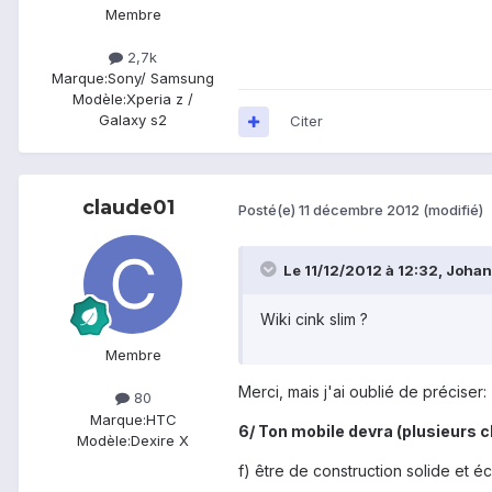
Membre
2,7k
Marque:
Sony/ Samsung
Modèle:
Xperia z /
Galaxy s2
Citer
claude01
Posté(e)
11 décembre 2012
(modifié)
Le 11/12/2012 à 12:32, Johann
Wiki cink slim ?
Membre
Merci, mais j'ai oublié de préciser:
80
Marque:
HTC
6/ Ton mobile devra (plusieurs c
Modèle:
Dexire X
f) être de construction solide et éc