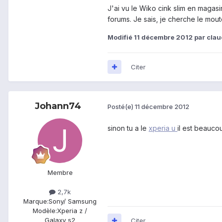
J'ai vu le Wiko cink slim en magasin
forums. Je sais, je cherche le mout
Modifié
11 décembre 2012
par cla
Citer
Johann74
Posté(e)
11 décembre 2012
sinon tu a le
xperia u
il est beauco
Membre
2,7k
Marque:
Sony/ Samsung
Modèle:
Xperia z /
Galaxy s2
Citer