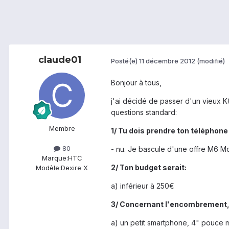
claude01
Posté(e)
11 décembre 2012
(modifié)
Bonjour à tous,
j'ai décidé de passer d'un vieux K
questions standard:
Membre
1/ Tu dois prendre ton téléphone 
80
- nu. Je bascule d'une offre M6 Mo
Marque:
HTC
2/ Ton budget serait:
Modèle:
Dexire X
a) inférieur à 250€
3/ Concernant l'encombrement,
a) un petit smartphone, 4" pouce m