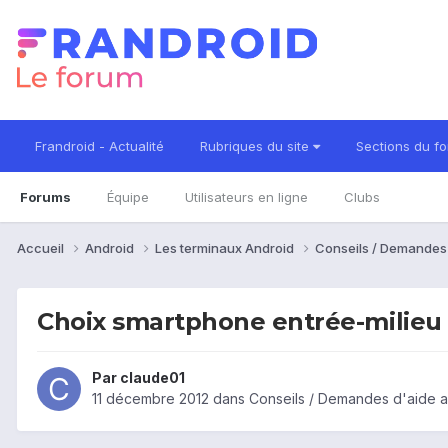
Frandroid - Actualité
Rubriques du site
Sections du f
Forums
Équipe
Utilisateurs en ligne
Clubs
Accueil
Android
Les terminaux Android
Conseils / Demandes
Choix smartphone entrée-milie
Par
claude01
11 décembre 2012
dans
Conseils / Demandes d'aide a