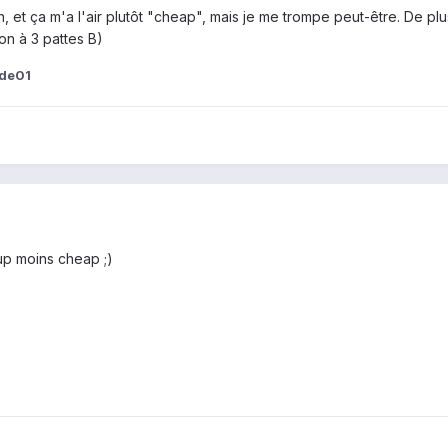
, et ça m'a l'air plutôt "cheap", mais je me trompe peut-être. De plus
on à 3 pattes B)
ude01
up moins cheap ;)