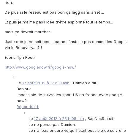
rien...
De plus si le réseau est pas bon ça lagg sans arrêt ...
Et puis je n'aime pas l'idée d'être espionné tout le temps...
mais ça devrait marcher...
Juste que je ne sait pas si ça ne s'installe pas comme les Gapps,
via le Recovery...! ? !
(donc Tph Root)
http://www.googlenow.fr/google-now/
Le
17 août 2012 à 17 h 11 min
, Damien a dit :
Bonjour
Impossible de suivre les sport US en france avec google
now?
Répondre ↓
Le
17 août 2012 à 23 h 05 min
, BapNesS a dit :
Je ne pense pas Damien.
Je n’ai pas encore vu qu’il était possible de suivre le