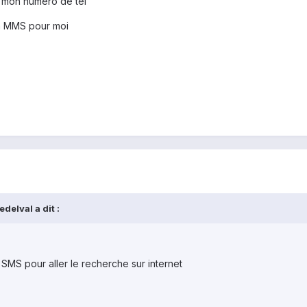
c mon numero de tel
 un MMS pour moi
delval a dit :
SMS pour aller le recherche sur internet