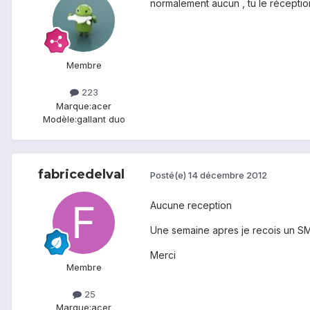
normalement aucun , tu le réceptio
Membre
223
Marque:
acer
Modèle:
gallant duo
fabricedelval
Posté(e)
14 décembre 2012
Aucune reception
Une semaine apres je recois un SMS
Merci
Membre
25
Marque:
acer