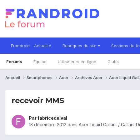
Frandroid - Actualité
Rubriques du site
Sections du f
Forums
Équipe
Utilisateurs en ligne
Clubs
Accueil
Smartphones
Acer
Archives Acer
Acer Liquid Gall
recevoir MMS
Par
fabricedelval
13 décembre 2012
dans
Acer Liquid Gallant / Gallant