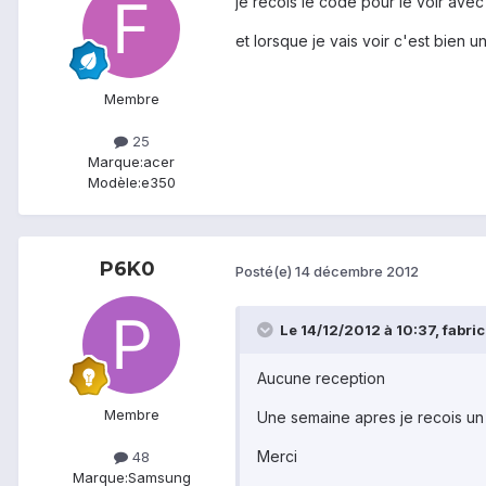
je recois le code pour le voir ave
et lorsque je vais voir c'est bien
Membre
25
Marque:
acer
Modèle:
e350
P6K0
Posté(e)
14 décembre 2012
Le 14/12/2012 à 10:37, fabrice
Aucune reception
Membre
Une semaine apres je recois un 
Merci
48
Marque:
Samsung