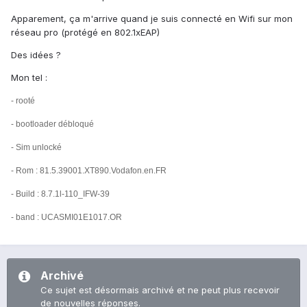
Apparement, ça m'arrive quand je suis connecté en Wifi sur mon
réseau pro (protégé en 802.1xEAP)
Des idées ?
Mon tel :
- rooté
- bootloader débloqué
- Sim unlocké
- Rom : 81.5.39001.XT890.Vodafon.en.FR
- Build : 8.7.1l-110_IFW-39
- band : UCASMI01E1017.OR
Archivé
Ce sujet est désormais archivé et ne peut plus recevoir
de nouvelles réponses.