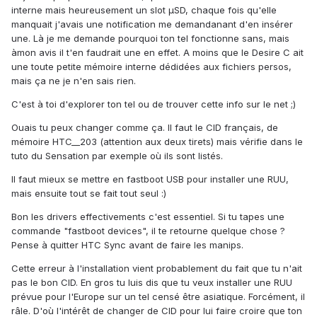
interne mais heureusement un slot µSD, chaque fois qu'elle
manquait j'avais une notification me demandanant d'en insérer
une. Là je me demande pourquoi ton tel fonctionne sans, mais
àmon avis il t'en faudrait une en effet. A moins que le Desire C ait
une toute petite mémoire interne dédidées aux fichiers persos,
mais ça ne je n'en sais rien.
C'est à toi d'explorer ton tel ou de trouver cette info sur le net ;)
Ouais tu peux changer comme ça. Il faut le CID français, de
mémoire HTC__203 (attention aux deux tirets) mais vérifie dans le
tuto du Sensation par exemple où ils sont listés.
Il faut mieux se mettre en fastboot USB pour installer une RUU,
mais ensuite tout se fait tout seul :)
Bon les drivers effectivements c'est essentiel. Si tu tapes une
commande "fastboot devices", il te retourne quelque chose ?
Pense à quitter HTC Sync avant de faire les manips.
Cette erreur à l'installation vient probablement du fait que tu n'ait
pas le bon CID. En gros tu luis dis que tu veux installer une RUU
prévue pour l'Europe sur un tel censé être asiatique. Forcément, il
râle. D'où l'intérêt de changer de CID pour lui faire croire que ton