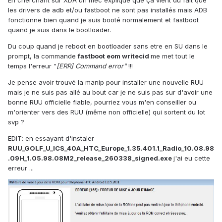
En cherchant sur XDA un mec explique que ça vient du fait que
les drivers de adb et/ou fastboot ne sont pas installés mais ADB
fonctionne bien quand je suis booté normalement et fastboot
quand je suis dans le bootloader.
Du coup quand je reboot en bootloader sans etre en SU dans le
prompt, la commande
fastboot eom writecid
me met tout le
temps l'erreur "
[ERR] Command error"
!!!
Je pense avoir trouvé la manip pour installer une nouvelle RUU
mais je ne suis pas allé au bout car je ne suis pas sur d'avoir une
bonne RUU officielle fiable, pourriez vous m'en conseiller ou
m'orienter vers des RUU (même non officielle) qui sortent du lot
svp ?
EDIT: en essayant d'instaler
RUU_GOLF_U_ICS_40A_HTC_Europe_1.35.401.1_Radio_10.08.98
.09H_1.05.98.08M2_release_260338_signed.exe
j'ai eu cette
erreur ...