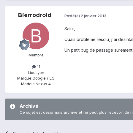
Bierrodroid
Posté(e)
2 janvier 2013
Salut,
Ouais problème résolu, j'ai désintal
Un petit bug de passage surement.
Membre
11
Lieu
Lyon
Marque:
Google / LG
Modèle:
Nexus 4
Archivé
Ce sujet est désormais archivé et ne peut plus recevoir de 