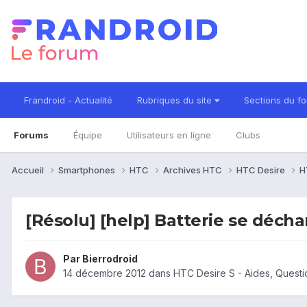
Frandroid - Actualité
Rubriques du site
Sections du f
Forums
Équipe
Utilisateurs en ligne
Clubs
Accueil
Smartphones
HTC
Archives HTC
HTC Desire
H
[Résolu] [help] Batterie se déch
Par
Bierrodroid
14 décembre 2012
dans
HTC Desire S - Aides, Quest