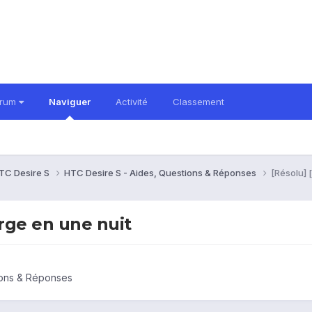
orum
Naviguer
Activité
Classement
TC Desire S
HTC Desire S - Aides, Questions & Réponses
[Résolu] 
arge en une nuit
ions & Réponses