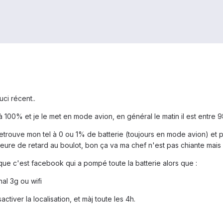
ci récent..
à 100% et je le met en mode avion, en général le matin il est entre 
etrouve mon tel à 0 ou 1% de batterie (toujours en mode avion) et p
1 heure de retard au boulot, bon ça va ma chef n'est pas chiante mai
s que c'est facebook qui a pompé toute la batterie alors que :
al 3g ou wifi
tiver la localisation, et màj toute les 4h.