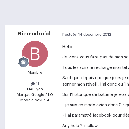
Bierrodroid
Posté(e)
14 décembre 2012
Hello,
Je viens vous faire part de mon sou
Tous les soirs je recharge mon tel 
Membre
Sauf que depuis quelque jours je r
11
sonner mon réveil... j'ai donc eu 
Lieu
Lyon
Sur l'historique de batterie je voi
Marque:
Google / LG
Modèle:
Nexus 4
- je suis en mode avion donc 0 sign
- j'ai parametré facebook pour désac
Any help ? :mellow: