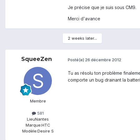
Je précise que je suis sous CM9.
Merci d'avance
2 weeks later...
SqueeZen
Posté(e)
26 décembre 2012
Tu as résolu ton problème finaleme
comporte un bug drainant la batteri
Membre
581
Lieu
Nantes
Marque:
HTC
Modèle:
Desire S