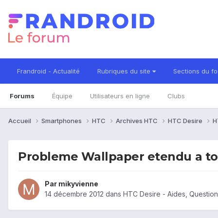
Frandroid - Actualité
Rubriques du site
Sections du f
Forums
Équipe
Utilisateurs en ligne
Clubs
Accueil
Smartphones
HTC
Archives HTC
HTC Desire
H
Probleme Wallpaper etendu a to
Par
mikyvienne
14 décembre 2012
dans
HTC Desire - Aides, Questio