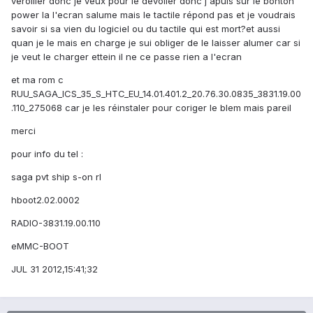
veroiller donc je veux pour le dévoiler donc j'apuis sur le bonton
power la l'ecran salume mais le tactile répond pas et je voudrais
savoir si sa vien du logiciel ou du tactile qui est mort?et aussi
quan je le mais en charge je sui obliger de le laisser alumer car si
je veut le charger ettein il ne ce passe rien a l'ecran
et ma rom c
RUU_SAGA_ICS_35_S_HTC_EU_14.01.401.2_20.76.30.0835_3831.19.00
.110_275068 car je les réinstaler pour coriger le blem mais pareil
merci
pour info du tel :
saga pvt ship s-on rl
hboot2.02.0002
RADIO-3831.19.00.110
eMMC-BOOT
JUL 31 2012,15:41;32