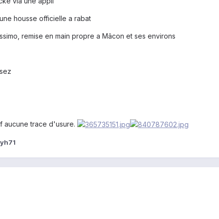
cké via une appli
une housse officielle a rabat
olissimo, remise en main propre a Mâcon et ses environs
osez
 aucune trace d'usure.
yh71