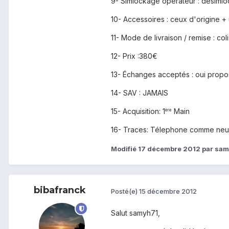
9- Simlockage opérateur : desimlo
10- Accessoires : ceux d'origine + 
11- Mode de livraison / remise : c
12- Prix :380€
13- Échanges acceptés : oui prop
14- SAV : JAMAIS
15- Acquisition: 1
Main
ère
16- Traces: Télephone comme neuf
Modifié
17 décembre 2012
par sam
bibafranck
Posté(e)
15 décembre 2012
Salut samyh71,