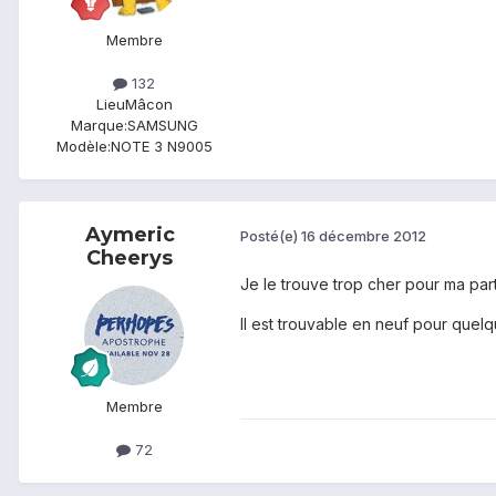
Membre
132
Lieu
Mâcon
Marque:
SAMSUNG
Modèle:
NOTE 3 N9005
Aymeric
Posté(e)
16 décembre 2012
Cheerys
Je le trouve trop cher pour ma part
Il est trouvable en neuf pour quel
Membre
72