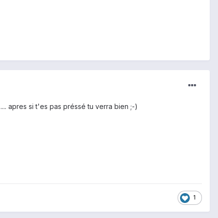
.. apres si t'es pas préssé tu verra bien ;-)
1