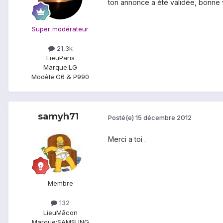
ton annonce a été validée, bonne 
Super modérateur
21,3k
Lieu
Paris
Marque:
LG
Modèle:
G6 & P990
samyh71
Posté(e)
15 décembre 2012
Merci a toi .
Membre
132
Lieu
Mâcon
Marque:
SAMSUNG