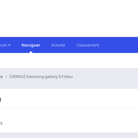
orum
Naviguer
Activité
Classement
es
[VENDU] Samsung galaxy S3 bleu
u
es