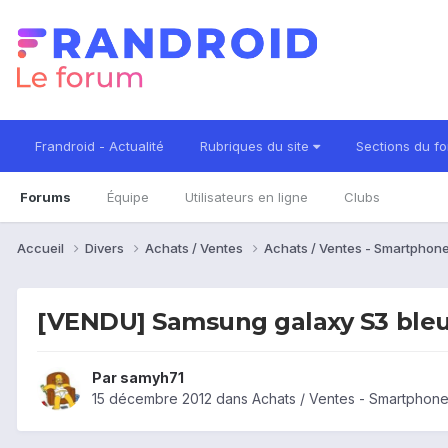
Frandroid - Actualité
Rubriques du site
Sections du f
Forums
Équipe
Utilisateurs en ligne
Clubs
Accueil
Divers
Achats / Ventes
Achats / Ventes - Smartphon
[VENDU] Samsung galaxy S3 ble
Par
samyh71
15 décembre 2012
dans
Achats / Ventes - Smartphon