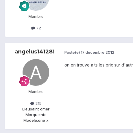
Membre
72
angelus141281
Posté(e)
17 décembre 2012
on en trouve a ts les prix sur d'aut
Membre
215
Lieu
saint omer
Marque:
htc
Modèle:
one x