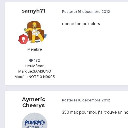
samyh71
Posté(e)
16 décembre 2012
donne ton prix alors
Membre
132
Lieu
Mâcon
Marque:
SAMSUNG
Modèle:
NOTE 3 N9005
Aymeric
Posté(e)
16 décembre 2012
Cheerys
350 max pour moi, j'ai trouvé un not