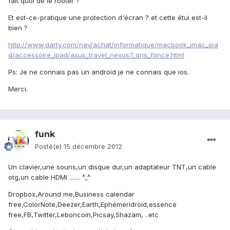
fait quoi de le rooter ?
Et est-ce-pratique une protection d'écran ? et cette étui est-il
bien ?
http://www.darty.com/nav/achat/informatique/macbook_imac_ipa
d/accessoire_ipad/asus_travel_nexus7_gris_fonce.html
Ps: Je ne connais pas un android je ne connais que ios.
Merci.
funk
Posté(e)
15 décembre 2012
Un clavier,une souris,un disque dur,un adaptateur TNT,un cable
otg,un cable HDMI ....... ^_^
Dropbox,Around me,Business calendar
free,ColorNote,Deezer,Earth,Ephémeridroid,essence
free,FB,Twitter,Leboncoin,Picsay,Shazam, ..etc