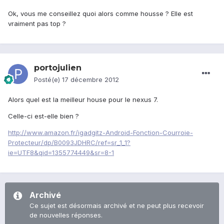
Ok, vous me conseillez quoi alors comme housse ? Elle est
vraiment pas top ?
portojulien
Posté(e)
17 décembre 2012
Alors quel est la meilleur house pour le nexus 7.
Celle-ci est-elle bien ?
http://www.amazon.fr/igadgitz-Android-Fonction-Courroie-
Protecteur/dp/B0093JDHRC/ref=sr_1_1?
ie=UTF8&qid=1355774449&sr=8-1
Archivé
Ce sujet est désormais archivé et ne peut plus recevoir
de nouvelles réponses.