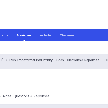
orum
Naviguer
Activité
Classement
0T)
Asus Transformer Pad Infinity - Aides, Questions & Réponses
Cl
y - Aides, Questions & Réponses