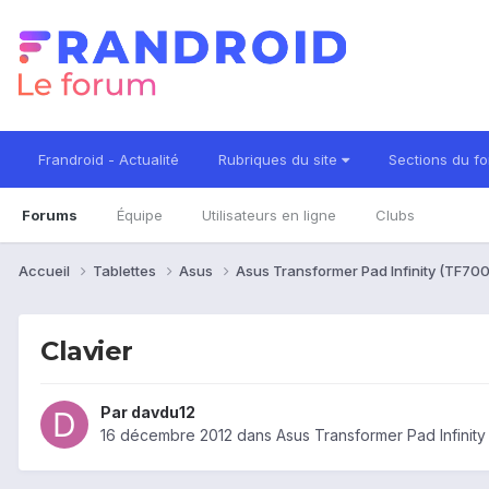
Frandroid - Actualité
Rubriques du site
Sections du f
Forums
Équipe
Utilisateurs en ligne
Clubs
Accueil
Tablettes
Asus
Asus Transformer Pad Infinity (TF70
Clavier
Par
davdu12
16 décembre 2012
dans
Asus Transformer Pad Infinit