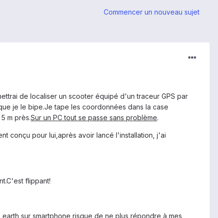
Commencer un nouveau sujet
ettrai de localiser un scooter équipé d'un traceur GPS par
ue je le bipe.Je tape les coordonnées dans la case
 5 m près.
Sur un PC tout se passe sans problème
.
nçu pour lui,après avoir lancé l'installation, j'ai
.C'est flippant!
le earth sur smartphone risque de ne plus répondre à mes