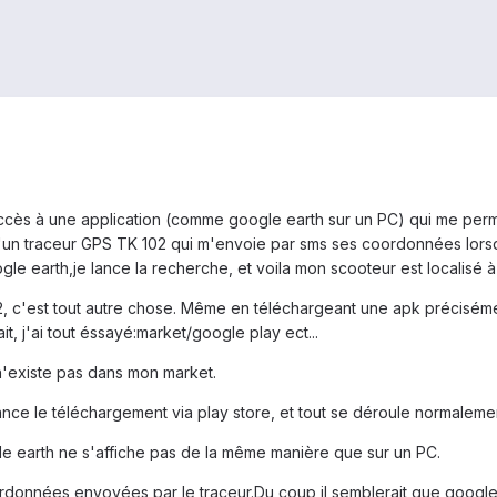
accès à une application (comme google earth sur un PC) qui me perm
un traceur GPS TK 102 qui m'envoie par sms ses coordonnées lorsq
le earth,je lance la recherche, et voila mon scooteur est localisé à
'est tout autre chose. Même en téléchargeant une apk précisément co
fait, j'ai tout éssayé:market/google play ect...
n'existe pas dans mon market.
nce le téléchargement via play store, et tout se déroule normalement
le earth ne s'affiche pas de la même manière que sur un PC.
oordonnées envoyées par le traceur.Du coup,il semblerait que goog