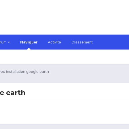
orum
Naviguer
Activité
Classement
ec installation google earth
e earth