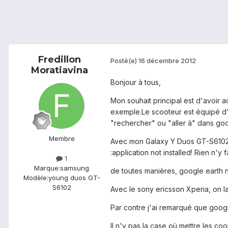
Fredillon
Posté(e)
16 décembre 2012
Moratiavina
Bonjour à tous,
Mon souhait principal est d'avoir 
exemple.Le scooteur est équipé d'
"rechercher" ou "aller à" dans goog
Membre
Avec mon Galaxy Y Duos GT-S6102, c
:application not installed! Rien n'y 
1
Marque:
samsung
de toutes manières, google earth 
Modèle:
young duos GT-
S6102
Avec le sony ericsson Xperia, on la
Par contre j'ai remarqué que goog
Il n'y pas la case où mettre les c