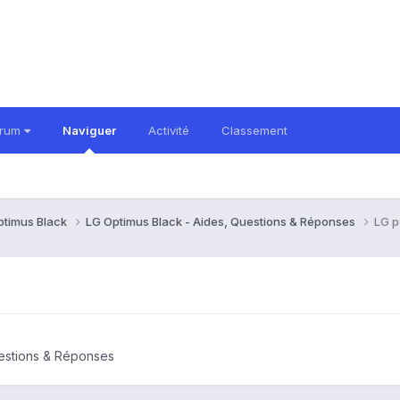
orum
Naviguer
Activité
Classement
ptimus Black
LG Optimus Black - Aides, Questions & Réponses
LG 
uestions & Réponses