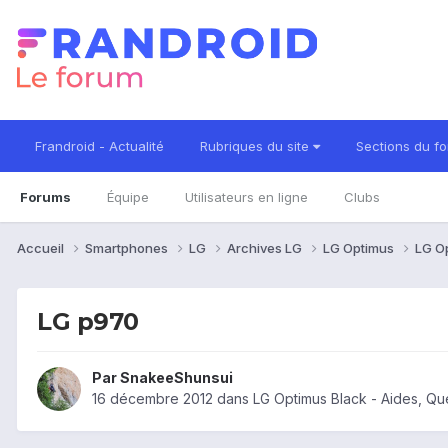
Frandroid - Actualité
Rubriques du site
Sections du f
Forums
Équipe
Utilisateurs en ligne
Clubs
Accueil
Smartphones
LG
Archives LG
LG Optimus
LG O
LG p970
Par
SnakeeShunsui
16 décembre 2012
dans
LG Optimus Black - Aides, Q