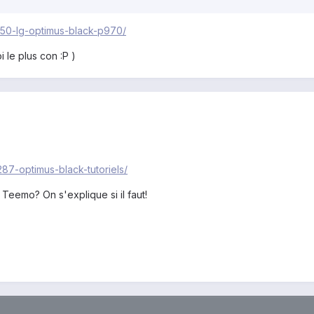
/150-lg-optimus-black-p970/
 le plus con :P )
287-optimus-black-tutoriels/
Teemo? On s'explique si il faut!