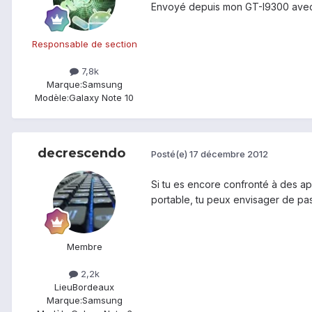
Envoyé depuis mon GT-I9300 avec
Responsable de section
7,8k
Marque:
Samsung
Modèle:
Galaxy Note 10
decrescendo
Posté(e)
17 décembre 2012
Si tu es encore confronté à des ap
portable, tu peux envisager de pas
Membre
2,2k
Lieu
Bordeaux
Marque:
Samsung