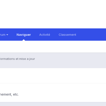
orum
Naviguer
Activité
Classement
formations et mise a jour
nement, etc.