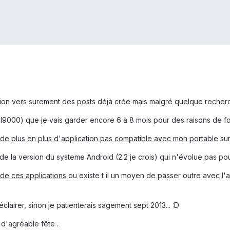
tation vers surement des posts déjà crée mais malgré quelque recher
-I9000) que je vais garder encore 6 à 8 mois pour des raisons de forf
de plus en plus d'application pas compatible avec mon portable
sur
de la version du systeme Android (2.2 je crois) qui n'évolue pas po
 de ces applications
ou existe t il un moyen de passer outre avec l'a
clairer, sinon je patienterais sagement sept 2013... :D
 d'agréable fête .