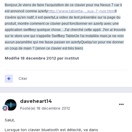
Bonjour,
Je viens de faire l'acquisition de ce clavier pour ma Nexus 7 car il
http://www.tablette-...xus-7-noir.html
est annoncé comme azerty
Il
s'avère qu'en natif, il est qwerty
La video de test présentée sur la page du
produit, montre comment ce clavier peut fonctionner en azerty avec une
application swiftkey quelque chose....
J'ai cherché cette appli. J'en ai trouvée
sur le store une qui s'appelle Swiftkey Tablet
Je l'ai installée mais je ne vois
aucun paramètre qui me fasse passer en azerty
Quelqu'un pour me donner
un coup de main ? (sinon ce clavier est très bien)
Modifié
18 décembre 2012
par institut
Citer
daveheart14
Posté(e)
18 décembre 2012
Salut,
Lorsque ton clavier bluetooth est détecté, va dans