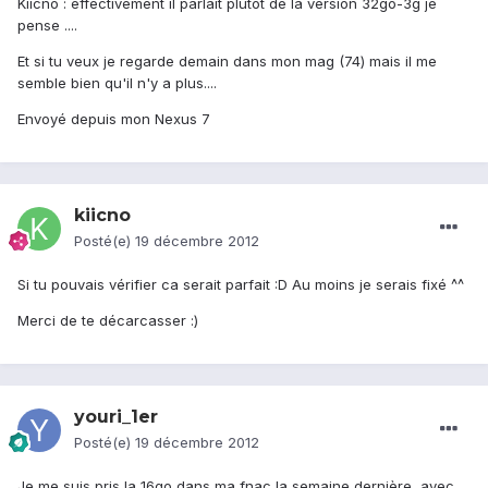
Kiicno : effectivement il parlait plutot de la version 32go-3g je
pense ....
Et si tu veux je regarde demain dans mon mag (74) mais il me
semble bien qu'il n'y a plus....
Envoyé depuis mon Nexus 7
kiicno
Posté(e)
19 décembre 2012
Si tu pouvais vérifier ca serait parfait :D Au moins je serais fixé ^^
Merci de te décarcasser :)
youri_1er
Posté(e)
19 décembre 2012
Je me suis pris la 16go dans ma fnac la semaine dernière, avec