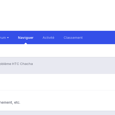
orum
Naviguer
Activité
Classement
roblème HTC Chacha
nement, etc.