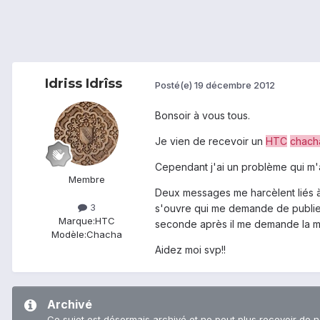
Idriss Idrîss
Posté(e)
19 décembre 2012
Bonsoir à vous tous.
Je vien de recevoir un
HTC
chach
Cependant j'ai un problème qui m'
Membre
Deux messages me harcèlent liés à
3
s'ouvre qui me demande de publier 
Marque:
HTC
seconde après il me demande la 
Modèle:
Chacha
Aidez moi svp!!
Archivé
Ce sujet est désormais archivé et ne peut plus recevoir de 