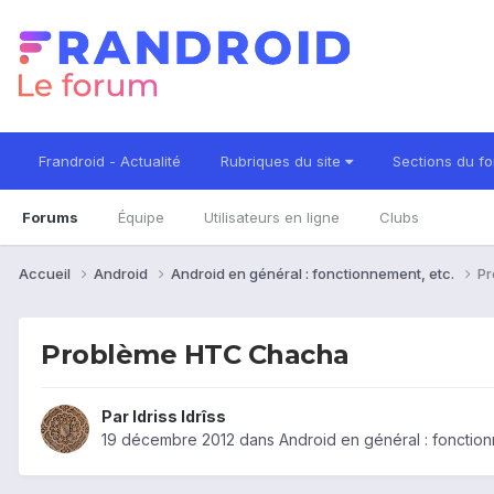
Frandroid - Actualité
Rubriques du site
Sections du f
Forums
Équipe
Utilisateurs en ligne
Clubs
Accueil
Android
Android en général : fonctionnement, etc.
P
Problème HTC Chacha
Par
Idriss Idrîss
19 décembre 2012
dans
Android en général : fonction