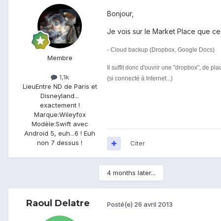
Bonjour,
Je vois sur le Market Place que ce
- Cloud backup (Dropbox, Google Docs)
Membre
Il suffit donc d'ouvrir une "dropbox", de pl
1,1k
(si connecté à Internet...)
Lieu
Entre ND de Paris et
Disneyland...
exactement !
Marque:
Wileyfox
Modèle:
Swift avec
Android 5, euh...6 ! Euh
non 7 dessus !
Citer
4 months later...
Raoul Delatre
Posté(e)
26 avril 2013