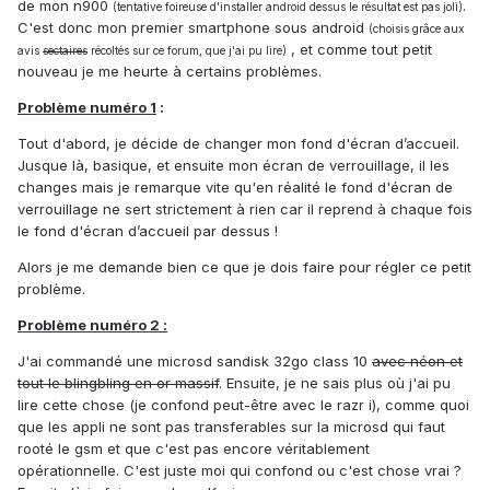
de mon n900
.
(tentative foireuse d'installer android dessus le résultat est pas joli)
C'est donc mon premier smartphone sous android
(choisis grâce aux
, et comme tout petit
avis
sectaires
récoltés sur ce forum, que j'ai pu lire)
nouveau je me heurte à certains problèmes.
Problème numéro 1
:
Tout d'abord, je décide de changer mon fond d'écran d’accueil.
Jusque là, basique, et ensuite mon écran de verrouillage, il les
changes mais je remarque vite qu'en réalité le fond d'écran de
verrouillage ne sert strictement à rien car il reprend à chaque fois
le fond d'écran d’accueil par dessus !
Alors je me demande bien ce que je dois faire pour régler ce petit
problème.
Problème numéro 2 :
J'ai commandé une microsd sandisk 32go class 10
avec néon et
tout le blingbling en or massif
. Ensuite, je ne sais plus où j'ai pu
lire cette chose (je confond peut-être avec le razr i), comme quoi
que les appli ne sont pas transferables sur la microsd qui faut
rooté le gsm et que c'est pas encore véritablement
opérationnelle. C'est juste moi qui confond ou c'est chose vrai ?