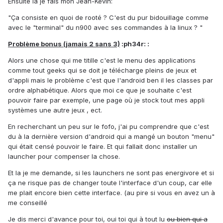
Ensuite là je fais mon Jean-Kevin:
"Ça consiste en quoi de rooté ? C'est du pur bidouillage comme
avec le "terminal" du n900 avec ses commandes à la linux ? "
Problème bonus (jamais 2 sans 3)
:ph34r: :
Alors une chose qui me titille c'est le menu des applications
comme tout geeks qui se doit je télécharge pleins de jeux et
d'appli mais le problème c'est que l'android ben il les classes par
ordre alphabétique. Alors que moi ce que je souhaite c'est
pouvoir faire par exemple, une page où je stock tout mes appli
systèmes une autre jeux , ect.
En recherchant un peu sur le fofo, j'ai pu comprendre que c'est
du à la dernière version d'android qui a mangé un bouton "menu"
qui était censé pouvoir le faire. Et qui fallait donc installer un
launcher pour compenser la chose.
Et la je me demande, si les launchers ne sont pas energivore et si
ça ne risque pas de changer toute l'interface d'un coup, car elle
me plait encore bien cette interface. (au pire si vous en avez un à
me conseillé
Je dis merci d'avance pour toi, oui toi qui à tout lu
ou bien qui a