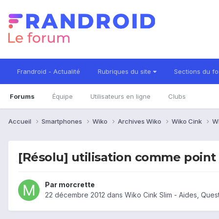
Frandroid - Actualité
Rubriques du site
Sections du f
Forums
Équipe
Utilisateurs en ligne
Clubs
Accueil
Smartphones
Wiko
Archives Wiko
Wiko Cink
Wi
[Résolu] utilisation comme point
Par
morcrette
22 décembre 2012
dans
Wiko Cink Slim - Aides, Que