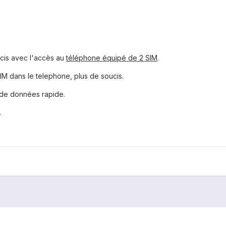
ucis avec l'accès au
téléphone équipé de 2 SIM
.
SIM dans le telephone, plus de soucis.
x de données rapide.
.