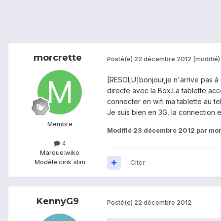
morcrette
Posté(e)
22 décembre 2012
(modifié)
[RESOLU]bonjour,je n'arrive pas à 
directe avec la Box.La tablette ac
connecter en wifi ma tablette au 
Je suis bien en 3G, la connection e
Membre
Modifié
23 décembre 2012
par mor
4
Marque:
wiko
Modèle:
cink slim
Citer
KennyG9
Posté(e)
22 décembre 2012