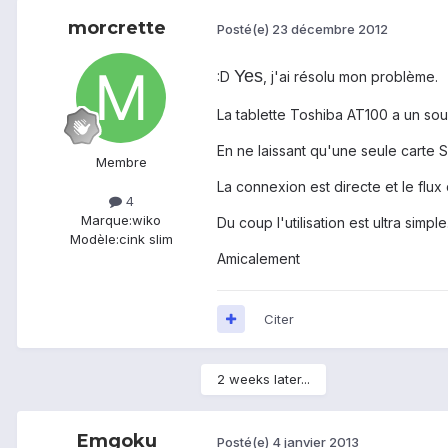
morcrette
Posté(e)
23 décembre 2012
Yes
:D
, j'ai résolu mon problème.
La tablette Toshiba AT100 a un so
En ne laissant qu'une seule carte 
Membre
La connexion est directe et le flu
4
Marque:
wiko
Du coup l'utilisation est ultra simple
Modèle:
cink slim
Amicalement
Citer
2 weeks later...
Emgoku
Posté(e)
4 janvier 2013