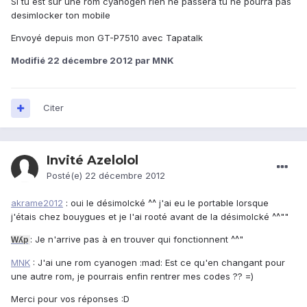
Si tu est sur une rom cyanogen rien ne passera tu ne pourra pas
desimlocker ton mobile
Envoyé depuis mon GT-P7510 avec Tapatalk
Modifié
22 décembre 2012
par MNK
Citer
Invité Azelolol
Posté(e)
22 décembre 2012
akrame2012
: oui le désimolcké ^^ j'ai eu le portable lorsque
j'étais chez bouygues et je l'ai rooté avant de la désimolcké ^^""
: Je n'arrive pas à en trouver qui fonctionnent ^^"
Wʎp
MNK
: J'ai une rom cyanogen :mad: Est ce qu'en changant pour
une autre rom, je pourrais enfin rentrer mes codes ?? =)
Merci pour vos réponses :D