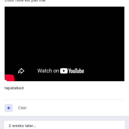
Color note est pas mal
tapatalked
Citer
2 weeks later...