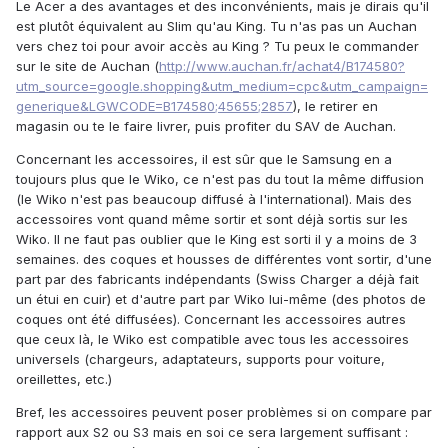
Le Acer a des avantages et des inconvénients, mais je dirais qu'il
est plutôt équivalent au Slim qu'au King. Tu n'as pas un Auchan
vers chez toi pour avoir accès au King ? Tu peux le commander
sur le site de Auchan (
http://www.auchan.fr/achat4/B174580?
utm_source=google.shopping&utm_medium=cpc&utm_campaign=
generique&LGWCODE=B174580;45655;2857
), le retirer en
magasin ou te le faire livrer, puis profiter du SAV de Auchan.
Concernant les accessoires, il est sûr que le Samsung en a
toujours plus que le Wiko, ce n'est pas du tout la même diffusion
(le Wiko n'est pas beaucoup diffusé à l'international). Mais des
accessoires vont quand même sortir et sont déjà sortis sur les
Wiko. Il ne faut pas oublier que le King est sorti il y a moins de 3
semaines. des coques et housses de différentes vont sortir, d'une
part par des fabricants indépendants (Swiss Charger a déjà fait
un étui en cuir) et d'autre part par Wiko lui-même (des photos de
coques ont été diffusées). Concernant les accessoires autres
que ceux là, le Wiko est compatible avec tous les accessoires
universels (chargeurs, adaptateurs, supports pour voiture,
oreillettes, etc.)
Bref, les accessoires peuvent poser problèmes si on compare par
rapport aux S2 ou S3 mais en soi ce sera largement suffisant :