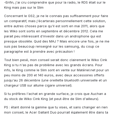
-Enfin, j'ai cru comprendre que pour la radio, le RDS était sur le
King mais pas sur le Slim
Concernant le GS2, je ne le connais pas suffisamment pour faire
un comparatif, mais j'écarterais personnellement cette solution,
entre autres choses parce qu'il est sorti en mai 2011, alors que
les Wiko sont sortis en septembre et décembre 2012. Cela me
parait peu intéressant d'investir dans un androphone qui est
presque obsolète. Quid des MAJ ? Mais encore une fois, je ne me
suis pas beaucoup renseigné sur les samsung, du coup ce
paragraphe est à prendre avec précaution !
Tout bien pesé, mon conseil serait donc clairement le Wiko Cink
King si tu n'as pas de problème avec les grands écrans. Pour
info, le King comme le Slim sont en vente sur Matériel.net pour un
peu moins de 200 et 140 euros, avec deux accessoires offerts
jusqu'au 26 décembre (une oreillette bluetooth universelle et un
chargeur USB sur allume cigare universel).
Si tu préfères l'achat en grande surface, je crois que Auchan a
du stock de Wiko Cink King (et peut-être de Slim d'ailleurs).
PS : étant donné la gamme que tu vises, et sans changer en rien
mon conseil, le Acer Gallant Duo pourrait également être dans ta