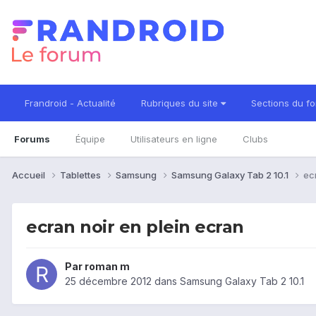
Frandroid - Actualité
Rubriques du site
Sections du f
Forums
Équipe
Utilisateurs en ligne
Clubs
Accueil
Tablettes
Samsung
Samsung Galaxy Tab 2 10.1
ec
ecran noir en plein ecran
Par
roman m
25 décembre 2012
dans
Samsung Galaxy Tab 2 10.1