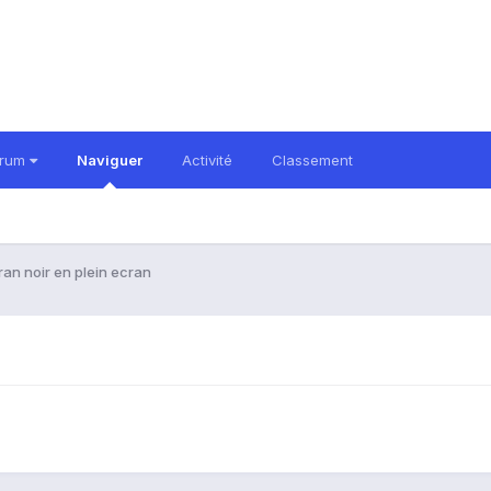
orum
Naviguer
Activité
Classement
ran noir en plein ecran