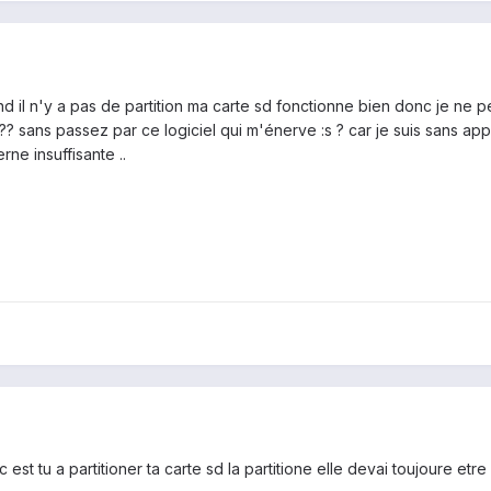
 il n'y a pas de partition ma carte sd fonctionne bien donc je ne pe
 ?? sans passez par ce logiciel qui m'énerve :s ? car je suis sans a
rne insuffisante ..
est tu a partitioner ta carte sd la partitione elle devai toujoure etr