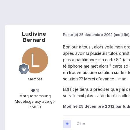
Ludivine
Posté(e)
25 décembre 2012
(modifié)
Bernard
Bonjour à tous , alors voila mon g
apres avoir lu plusieurs tutos d'in
plus a partitionner ma carte SD (alor
téléphone me met alors " carte sd 
en trouve aucune solution sur les f
solution ?? Merci d'avance . :mad:
Membre
EDIT : je tiens a préciser que j'ai
11
se rallumait plus .. J'ai du réinstall
Marque:
samsung
Modèle:
galaxy ace gt-
Modifié
25 décembre 2012
par lud
s5830
Citer