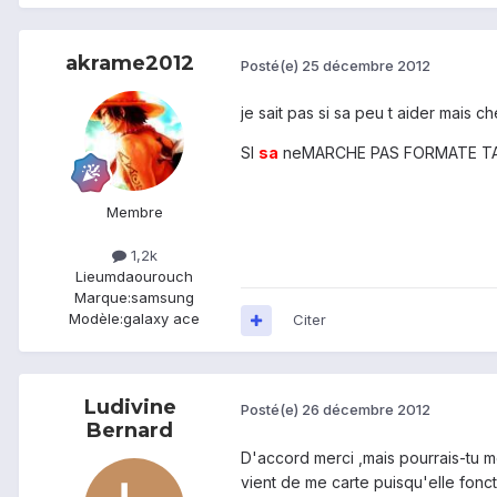
akrame2012
Posté(e)
25 décembre 2012
je sait pas si sa peu t aider m
SI
sa
neMARCHE PAS FORMATE TA c
Membre
1,2k
Lieu
mdaourouch
Marque:
samsung
Modèle:
galaxy ace
Citer
Ludivine
Posté(e)
26 décembre 2012
Bernard
D'accord merci ,mais pourrais-tu m
vient de me carte puisqu'elle foncti