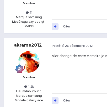
Membre
11
Marque:
samsung
Modèle:
galaxy ace gt-
s5830
Citer
akrame2012
Posté(e)
26 décembre 2012
allor chenge de carte memoire je ne
Membre
1,2k
Lieu
mdaourouch
Marque:
samsung
Modèle:
galaxy ace
Citer