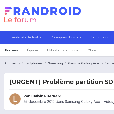
Frandroid - Actualité
Rubriques du site
Sections du f
Forums
Équipe
Utilisateurs en ligne
Clubs
Accueil
Smartphones
Samsung
Gamme Galaxy Ace
Sams
[URGENT] Problème partition SD
Par
Ludivine Bernard
25 décembre 2012
dans
Samsung Galaxy Ace - Aides