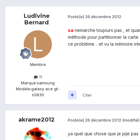
Ludivine
Posté(e)
26 décembre 2012
Bernard
sa
nemarche toujours pas , et quand
méthode pour partitionner la carte
ce problème .. et vu la mémoire inte
Membre
11
Marque:
samsung
Modèle:
galaxy ace gt-
s5830
Citer
akrame2012
Posté(e)
26 décembre 2012
(modifié)
ya quel que chose que je pije pas c 