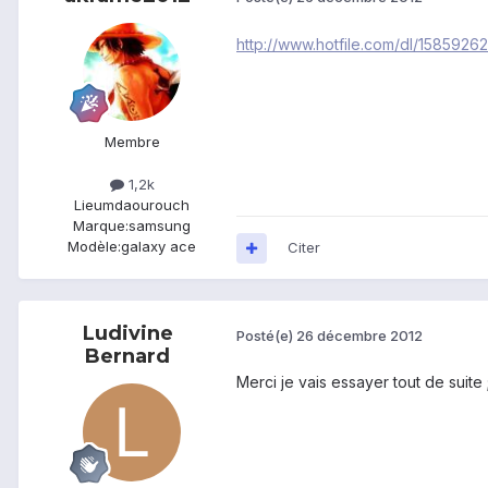
http://www.hotfile.com/dl/1585
Membre
1,2k
Lieu
mdaourouch
Marque:
samsung
Modèle:
galaxy ace
Citer
Ludivine
Posté(e)
26 décembre 2012
Bernard
Merci je vais essayer tout de suite