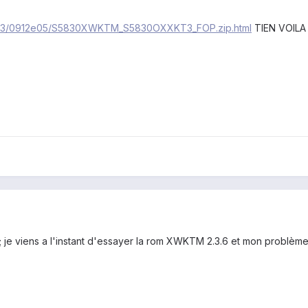
92623/0912e05/S5830XWKTM_S5830OXXKT3_FOP.zip.html
TIEN VOILA
 ; je viens a l'instant d'essayer la rom XWKTM 2.3.6 et mon problème d