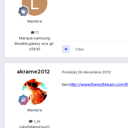
Membre
11
Marque:
samsung
Modèle:
galaxy ace gt-
s5830
Citer
akrame2012
Posté(e)
26 décembre 2012
tien:
http://www.themythteam.com/9
Membre
1,2k
Lieu
mdaourouch