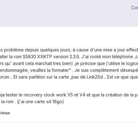
Co
ros problème depuis quelques jours, à cause d'une mise a jour effect
staller la rom S5830 XXKTP version 2.3.6. J'ai rooté mon téléphone ,c
s qu' avant cela marchait tres bien) ,je précise que j'utilise le logicie
endommagée, veuillez la formater" . Je suis complètement désespéré 
orum .. Et sans partition sur la carte ,pas de Link2Sd .. Est ce que q
 deja tester le recovery clock work V5 et V4 et que la création de la 
er la rom . (j'ai une carte sd 16go)
iimax