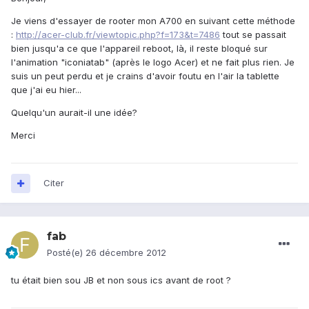
Je viens d'essayer de rooter mon A700 en suivant cette méthode
:
http://acer-club.fr/viewtopic.php?f=173&t=7486
tout se passait
bien jusqu'a ce que l'appareil reboot, là, il reste bloqué sur
l'animation "iconiatab" (après le logo Acer) et ne fait plus rien. Je
suis un peut perdu et je crains d'avoir foutu en l'air la tablette
que j'ai eu hier...
Quelqu'un aurait-il une idée?
Merci
Citer
fab
Posté(e)
26 décembre 2012
tu était bien sou JB et non sous ics avant de root ?