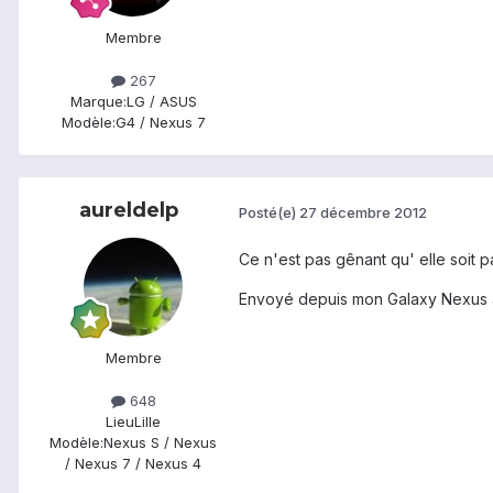
Membre
267
Marque:
LG / ASUS
Modèle:
G4 / Nexus 7
aureldelp
Posté(e)
27 décembre 2012
Ce n'est pas gênant qu' elle soit p
Envoyé depuis mon Galaxy Nexus 
Membre
648
Lieu
Lille
Modèle:
Nexus S / Nexus
/ Nexus 7 / Nexus 4