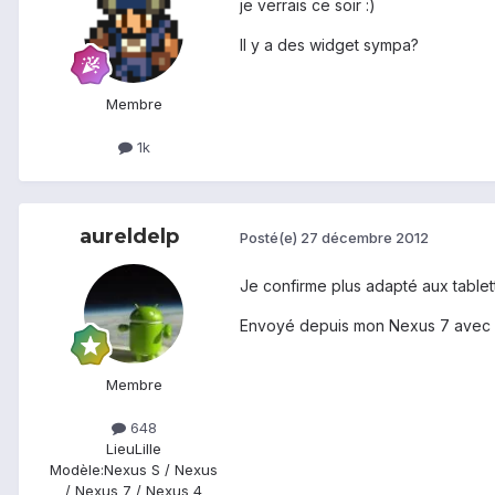
je verrais ce soir :)
Il y a des widget sympa?
Membre
1k
aureldelp
Posté(e)
27 décembre 2012
Je confirme plus adapté aux tablett
Envoyé depuis mon Nexus 7 avec 
Membre
648
Lieu
Lille
Modèle:
Nexus S / Nexus
/ Nexus 7 / Nexus 4