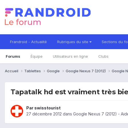
Frandroid - Actualité
Rubriques du site
Sections du f
Forums
Équipe
Utilisateurs en ligne
Clubs
Accueil
Tablettes
Google
Google Nexus 7 (2012)
Google N
Tapatalk hd est vraiment très bi
Par
swisstourist
27 décembre 2012
dans
Google Nexus 7 (2012) - Aid