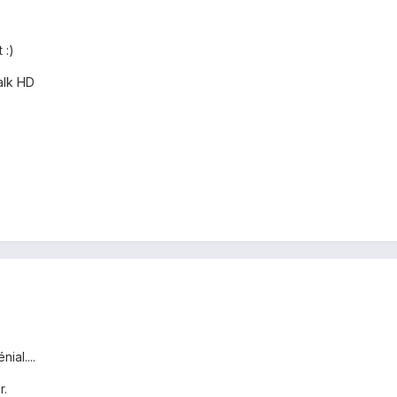
 :)
alk HD
ial....
r.