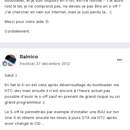
bootloader, et je suis toujours en s-on, est-ce normal ? J'ai aussi
root le tel, je ne comprend pas, ne devais-je pas être en s-off ?
J'ai chercher en vain sur internet, mais je suis perdu la... :(
Merci pour votre aide :D.
Cordialement.
Rainico
Posté(e)
27 décembre 2012
Salut :)
En fait le S-on est celui après déverrouillage du bootloader via
HTC-dev mais ensuite il n'est encore à l'heure actuel pas
possible d'avoir le s-off sauf en prenant de grand risque ou un
grand programmeur :).
Le S-off te permettrais par exemple d'installer une RUU sur ton
One X et obtenir ensuite les mises à jours OTA via HTC après
avoir changé le CID ...