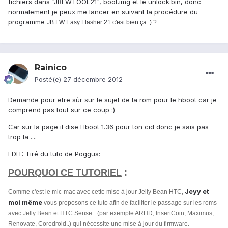
fichiers dans "JBFWTOOL21", boot.img et le unlock.bin, donc
normalement je peux me lancer en suivant la procédure du
programme
JB FW Easy Flasher 21 c'est bien ça :) ?
Rainico
Posté(e)
27 décembre 2012
Demande pour etre sûr sur le sujet de la rom pour le hboot car je
comprend pas tout sur ce coup :)
Car sur la page il dise Hboot 1.36 pour ton cid donc je sais pas
trop la ....
EDIT: Tiré du tuto de Poggus:
POURQUOI CE TUTORIEL
:
Jeyy et
Comme c'est le mic-mac avec cette mise à jour Jelly Bean HTC,
moi même
vous proposons ce tuto afin de faciliter le passage sur les roms
avec Jelly Bean et HTC Sense+ (par exemple ARHD, InsertCoin, Maximus,
Renovate, Coredroid..) qui nécessite une mise à jour du firmware.