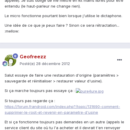
appelle). Je suis obligé de me mettre en kit mains libres pour être
entendu (le haut-parleur ne change rien).
Le micro fonctionne pourtant bien lorsque j'utilise le dictaphone.
Une idée de ce que je peux faire ? Sinon ce sera rétractation...
:mellow:
Geofreezz
Posté(e)
28 décembre 2012
Salut essaye de faire une restauration d'origine (paramètres >
sauvegarde et réinitialiser > restaurer valeur d'usine).
Si ça marche toujours pas essaye ça :
Si toujours pas regarde ça :
https://forum.frandroid.com/index.php?/topic/131690-comment-
supprimer-le-root-et-revenir-en-parametre-d'usine
Et si ça fonctionne toujours pas demandes en un autre (appels le
service client du site où tu l'a acheter et il devrait t'en renvoyer