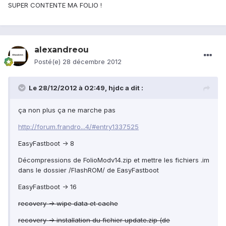
SUPER CONTENTE MA FOLIO !
alexandreou
Posté(e)
28 décembre 2012
Le 28/12/2012 à 02:49, hjdc a dit :
ça non plus ça ne marche pas
http://forum.frandro...4/#entry1337525
EasyFastboot -> 8
Décompressions de FolioModv14.zip et mettre les fichiers .im
dans le dossier /FlashROM/ de EasyFastboot
EasyFastboot -> 16
recovery -> wipe data et cache
recovery -> installation du fichier update.zip (de