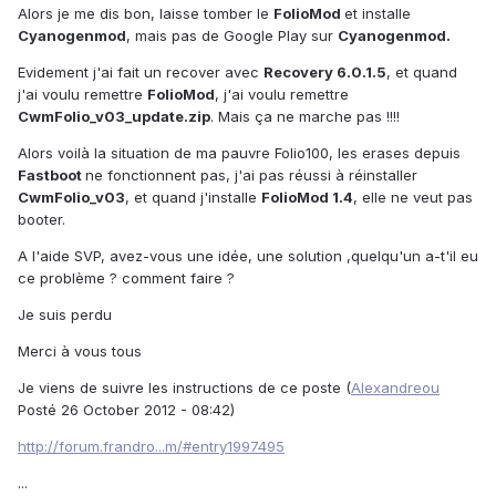
Alors je me dis bon, laisse tomber le
FolioMod
et installe
Cyanogenmod
, mais pas de Google Play sur
Cyanogenmod.
Evidement j'ai fait un recover avec
Recovery 6.0.1.5
, et quand
j'ai voulu remettre
FolioMod
, j'ai voulu remettre
CwmFolio_v03_update.zip
. Mais ça ne marche pas !!!!
Alors voilà la situation de ma pauvre Folio100, les erases depuis
Fastboot
ne fonctionnent pas, j'ai pas réussi à réinstaller
CwmFolio_v03
, et quand j'installe
FolioMod 1.4
, elle ne veut pas
booter.
A l'aide SVP, avez-vous une idée, une solution ,quelqu'un a-t'il eu
ce problème ? comment faire ?
Je suis perdu
Merci à vous tous
Je viens de suivre les instructions de ce poste (
Alexandreou
Posté 26 October 2012 - 08:42)
http://forum.frandro...m/#entry1997495
...