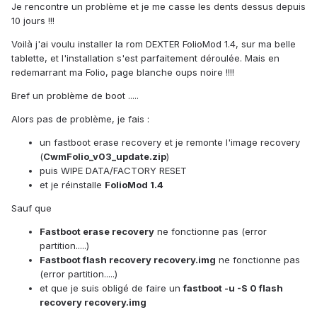
Je rencontre un problème et je me casse les dents dessus depuis
10 jours !!!
Voilà j'ai voulu installer la rom DEXTER FolioMod 1.4, sur ma belle
tablette, et l'installation s'est parfaitement déroulée. Mais en
redemarrant ma Folio, page blanche oups noire !!!!
Bref un problème de boot .....
Alors pas de problème, je fais :
un fastboot erase recovery et je remonte l'image recovery
(
CwmFolio_v03_update.zip
)
puis WIPE DATA/FACTORY RESET
et je réinstalle
FolioMod 1.4
Sauf que
Fastboot
erase recovery
ne fonctionne pas (error
partition.....)
Fastboot flash recovery recovery.img
ne fonctionne pas
(error partition.....)
et que je suis obligé de faire un
fastboot -u -S 0 flash
recovery recovery.img